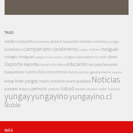
TAGS
adultos mayores
arauco
aniversario
basquetbol
biblioteca
biblioteca yungay
campanario
carabineros
cholguán
bomberos
chillan
cesfam
colegio cholguan
daem
colegio nueva esperanza
corfo
colegio divina pastora
Deporte
educacion
deportes
escuela fernando
dia del niño
dideco
baquedano
Eventos
feria costumbrista
gendarmeria
fiestas patrias
hospital
Noticias
liceo yungay
indap
municipalidad
medio ambiente
salud
pemuco
paneles arauco
taller
Turismo
prodemu
sercotec
sernatur
yungay
yungayino
yungayino.cl
Ñuble
MÁS