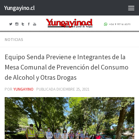
Yungayino.cl
Saltar al contenido
NOTICIAS
Equipo Senda Previene e Integrantes de la
Mesa Comunal de Prevención del Consumo
de Alcohol y Otras Drogas
POR
YUNGAYINO
· PUBLICADA
DICIEMBRE 25, 2021