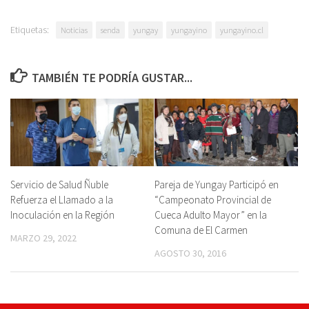
Etiquetas:
Noticias
senda
yungay
yungayino
yungayino.cl
TAMBIÉN TE PODRÍA GUSTAR...
Servicio de Salud Ñuble
Pareja de Yungay Participó en
Refuerza el Llamado a la
“Campeonato Provincial de
Inoculación en la Región
Cueca Adulto Mayor” en la
Comuna de El Carmen
MARZO 29, 2022
AGOSTO 30, 2016