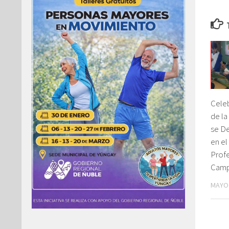
Cele
de la
se De
en el
Profe
Camp
MAYO 