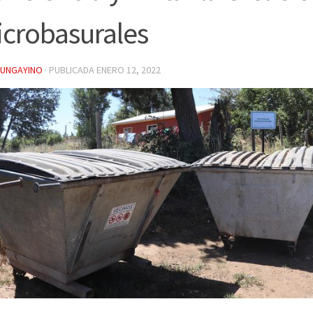
crobasurales
YUNGAYINO
· PUBLICADA
ENERO 12, 2022