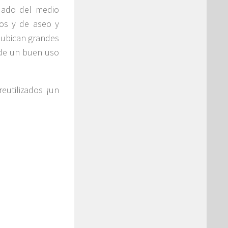
idado del medio
ios y de aseo y
e ubican grandes
 de un buen uso
reutilizados ¡un