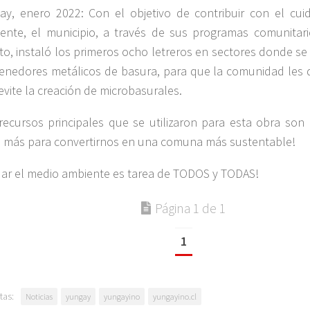
ay, enero 2022: Con el objetivo de contribuir con el cu
ente, el municipio, a través de sus programas comunitar
to, instaló los primeros ocho letreros en sectores donde s
enedores metálicos de basura, para que la comunidad les
 evite la creación de microbasurales.
recursos principales que se utilizaron para esta obra son 
 más para convertirnos en una comuna más sustentable!
dar el medio ambiente es tarea de TODOS y TODAS!
Página 1 de 1
1
tas:
Noticias
yungay
yungayino
yungayino.cl