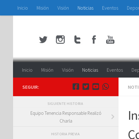
Inicio
Misión
Visión
Noticias
Eventos
Depo
Saltar al contenido
Inicio
Misión
Visión
Noticias
Eventos
Dep
SEGUIR:
NOTI
SIGUIENTE HISTORIA
In
Equipo Tenencia Responsable Realizó
Charla
Co
HISTORIA PREVIA