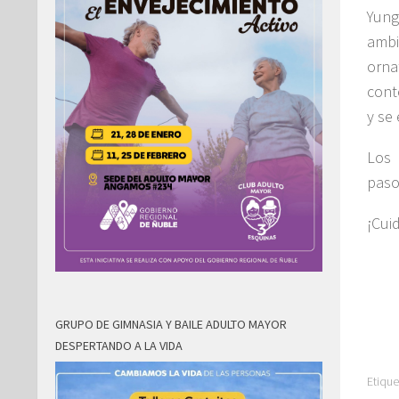
Yung
ambi
orna
cont
y se
Los 
paso
¡Cui
GRUPO DE GIMNASIA Y BAILE ADULTO MAYOR
DESPERTANDO A LA VIDA
Etique