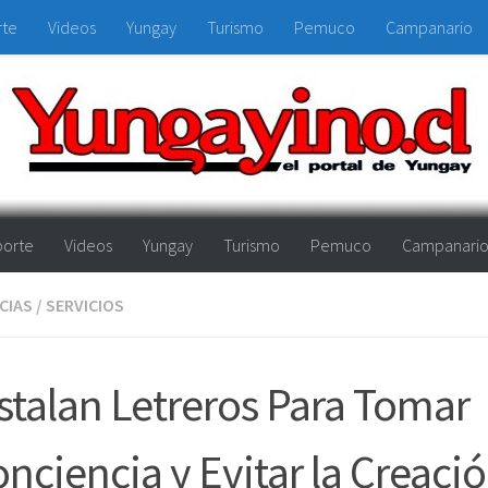
rte
Videos
Yungay
Turismo
Pemuco
Campanario
orte
Videos
Yungay
Turismo
Pemuco
Campanari
CIAS
/
SERVICIOS
stalan Letreros Para Tomar
nciencia y Evitar la Creaci