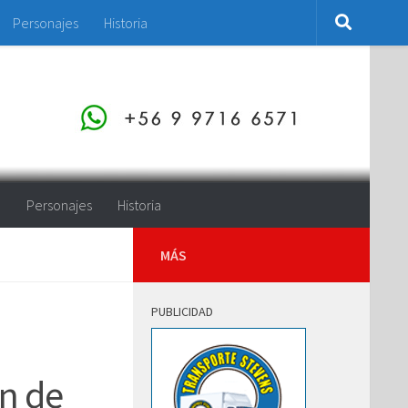
Personajes
Historia
o
Personajes
Historia
MÁS
PUBLICIDAD
ón de