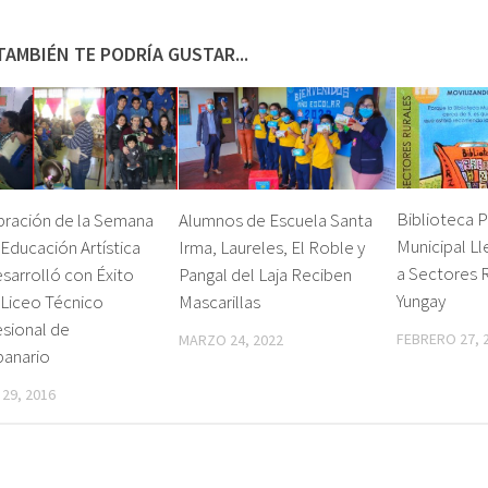
TAMBIÉN TE PODRÍA GUSTAR...
Biblioteca P
bración de la Semana
Alumnos de Escuela Santa
Municipal Ll
 Educación Artística
Irma, Laureles, El Roble y
a Sectores 
sarrolló con Éxito
Pangal del Laja Reciben
Yungay
 Liceo Técnico
Mascarillas
sional de
FEBRERO 27, 
MARZO 24, 2022
anario
29, 2016