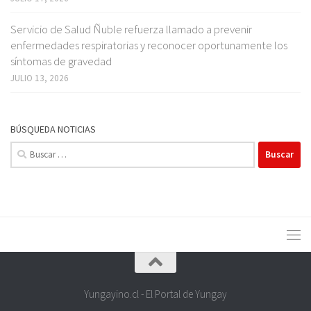
Servicio de Salud Ñuble refuerza llamado a prevenir
enfermedades respiratorias y reconocer oportunamente los
síntomas de gravedad
JULIO 13, 2026
BÚSQUEDA NOTICIAS
Buscar:
Yungayino.cl - El Portal de Yungay