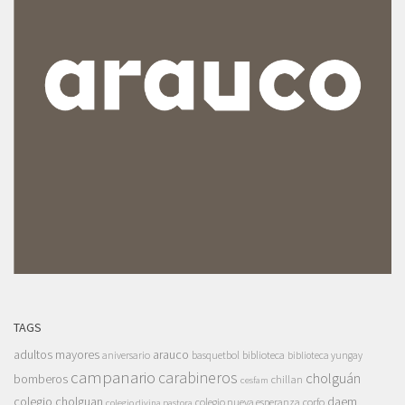
TAGS
adultos mayores
arauco
aniversario
basquetbol
biblioteca
biblioteca yungay
campanario
carabineros
cholguán
bomberos
chillan
cesfam
colegio cholguan
daem
colegio nueva esperanza
corfo
colegio divina pastora