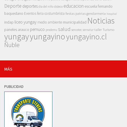
Deporte
educacion
deportes
escuela fernando
dia del niño
dideco
baquedano
Eventos
feria costumbrista
gendarmeria
fiestas patrias
hospital
Noticias
liceo yungay
indap
municipalidad
medio ambiente
salud
pemuco
paneles arauco
taller
Turismo
prodemu
sercotec
sernatur
yungay
yungayino
yungayino.cl
Ñuble
MÁS
PUBLICIDAD