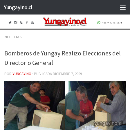
Yungayino.cl
Saltar al contenido
NOTICIAS
Bomberos de Yungay Realizo Elecciones del
Directorio General
POR
YUNGAYINO
· PUBLICADA
DICIEMBRE 7, 2009