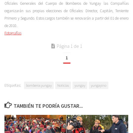
Oficiales Generales del Cuerpo de Bomberos de Yungay las Compañías
organizarán sus propias elecciones de Oficiales: Director, Capitán, Teniente
Primero y Segundo. Estos cargos también se renovarán a partir del 01 de enero
de 2010.
Fotografías
Página 1 de 1
1
Etiquetas:
bomberos yungay
Noticias
yungay
yungayino
TAMBIÉN TE PODRÍA GUSTAR...