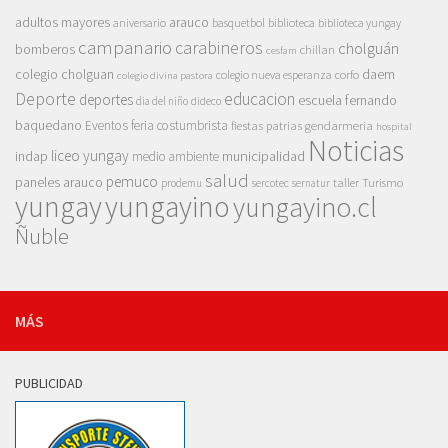
adultos mayores
arauco
aniversario
basquetbol
biblioteca
biblioteca yungay
campanario
carabineros
cholguán
bomberos
chillan
cesfam
colegio cholguan
daem
colegio nueva esperanza
corfo
colegio divina pastora
Deporte
educacion
deportes
escuela fernando
dia del niño
dideco
baquedano
Eventos
feria costumbrista
gendarmeria
fiestas patrias
hospital
Noticias
liceo yungay
indap
municipalidad
medio ambiente
salud
pemuco
paneles arauco
taller
Turismo
prodemu
sercotec
sernatur
yungay
yungayino
yungayino.cl
Ñuble
MÁS
PUBLICIDAD