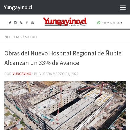
Yungayino.cl
Saltar al contenido
NOTICIAS
/
SALUD
Obras del Nuevo Hospital Regional de Ñuble
Alcanzan un 33% de Avance
POR
YUNGAYINO
· PUBLICADA
MARZO 31, 2022