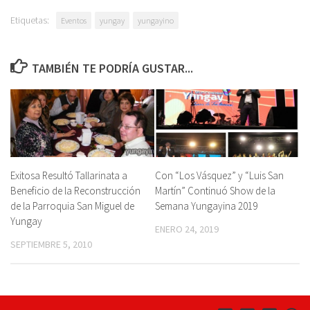
Etiquetas:
Eventos
yungay
yungayino
TAMBIÉN TE PODRÍA GUSTAR...
Exitosa Resultó Tallarinata a
Con “Los Vásquez” y “Luis San
Beneficio de la Reconstrucción
Martín” Continuó Show de la
de la Parroquia San Miguel de
Semana Yungayina 2019
Yungay
ENERO 24, 2019
SEPTIEMBRE 5, 2010