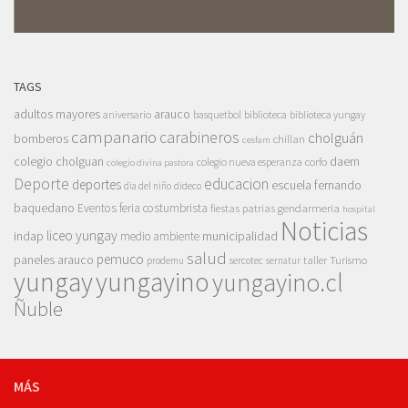
TAGS
adultos mayores
arauco
aniversario
basquetbol
biblioteca
biblioteca yungay
campanario
carabineros
cholguán
bomberos
chillan
cesfam
colegio cholguan
daem
colegio nueva esperanza
corfo
colegio divina pastora
Deporte
educacion
deportes
escuela fernando
dia del niño
dideco
baquedano
Eventos
feria costumbrista
gendarmeria
fiestas patrias
hospital
Noticias
liceo yungay
indap
municipalidad
medio ambiente
salud
pemuco
paneles arauco
taller
Turismo
prodemu
sercotec
sernatur
yungay
yungayino
yungayino.cl
Ñuble
MÁS