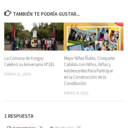
TAMBIÉN TE PODRÍA GUSTAR...
La Comuna de Yungay
Mejor Niñez Ñuble, Comparte
Celebró su Aniversario N°181
Cabildo con Niños, Niñas y
Adolescentes Para Participar
ENERO 21, 2023
en la Construcción de la
Constitución
ENERO 4, 2022
1 RESPUESTA
Comentarios
1
Pingbacks
0