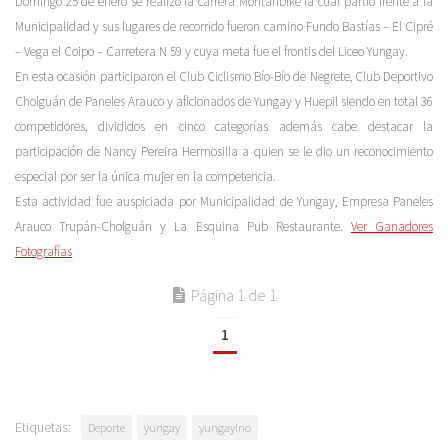
Domingo 25 de enero se realizó la carrera Montanbike la cual partió frente a la
Municipalidad y sus lugares de recorrido fueron camino Fundo Bastías – El Cipré
– Vega el Coipo – Carretera N 59 y cuya meta fue el frontis del Liceo Yungay.
En esta ocasión participaron el Club Ciclismo Bío-Bío de Negrete, Club Deportivo
Cholguán de Paneles Arauco y aficionados de Yungay y Huepil siendo en total 36
competidores, divididos en cinco categorías además cabe destacar la
participación de Nancy Pereira Hermosilla a quien se le dio un reconocimiento
especial por ser la única mujer en la competencia.
Esta actividad fue auspiciada por Municipalidad de Yungay, Empresa Paneles
Arauco Trupán-Cholguán y La Esquina Pub Restaurante.
Ver Ganadores
Fotografías
Página 1 de 1
1
Etiquetas:
Deporte
yungay
yungayino