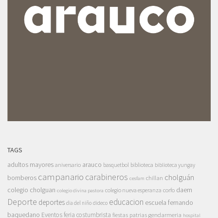
TAGS
adultos mayores
arauco
aniversario
basquetbol
biblioteca
biblioteca yungay
campanario
carabineros
cholguán
bomberos
chillan
cesfam
colegio cholguan
daem
colegio nueva esperanza
corfo
colegio divina pastora
Deporte
educacion
deportes
escuela fernando
dia del niño
dideco
baquedano
Eventos
feria costumbrista
gendarmeria
fiestas patrias
hospital