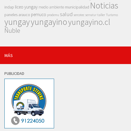
Noticias
liceo yungay
indap
municipalidad
medio ambiente
salud
pemuco
paneles arauco
taller
Turismo
prodemu
sercotec
sernatur
yungay
yungayino
yungayino.cl
Ñuble
MÁS
PUBLICIDAD