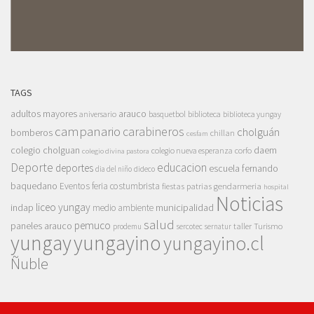
TAGS
adultos mayores
arauco
aniversario
basquetbol
biblioteca
biblioteca yungay
campanario
carabineros
cholguán
bomberos
chillan
cesfam
colegio cholguan
daem
colegio nueva esperanza
corfo
colegio divina pastora
Deporte
educacion
deportes
escuela fernando
dia del niño
dideco
baquedano
Eventos
feria costumbrista
gendarmeria
fiestas patrias
hospital
Noticias
liceo yungay
indap
municipalidad
medio ambiente
salud
pemuco
paneles arauco
taller
Turismo
prodemu
sercotec
sernatur
yungay
yungayino
yungayino.cl
Ñuble