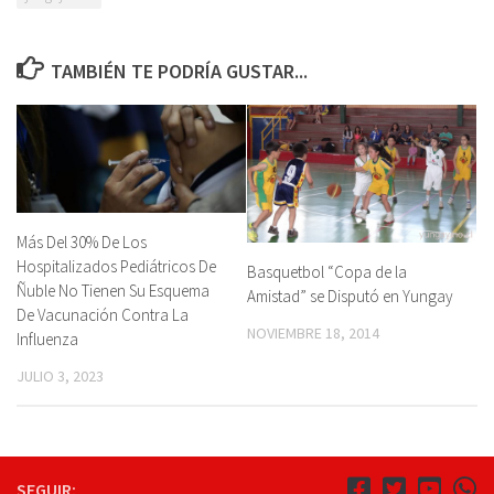
TAMBIÉN TE PODRÍA GUSTAR...
Más Del 30% De Los
Hospitalizados Pediátricos De
Basquetbol “Copa de la
Ñuble No Tienen Su Esquema
Amistad” se Disputó en Yungay
De Vacunación Contra La
NOVIEMBRE 18, 2014
Influenza
JULIO 3, 2023
SEGUIR: