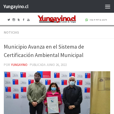
Yungayino.cl
Saltar al contenido
NOTICIAS
Municipio Avanza en el Sistema de
Certificación Ambiental Municipal
POR
YUNGAYINO
· PUBLICADA
JUNIO 26, 2022