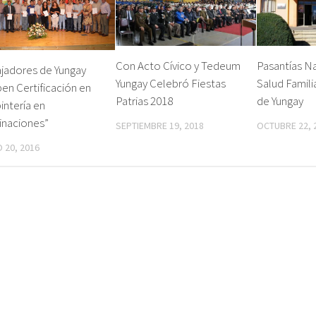
Con Acto Cívico y Tedeum
Pasantías N
jadores de Yungay
Yungay Celebró Fiestas
Salud Famili
en Certificación en
Patrias 2018
de Yungay
intería en
inaciones”
SEPTIEMBRE 19, 2018
OCTUBRE 22, 
 20, 2016