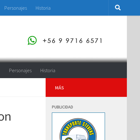
Personajes
Historia
o
Personajes
Historia
MÁS
PUBLICIDAD
ron