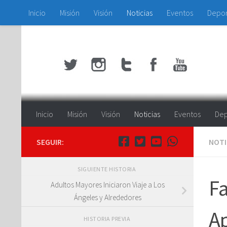
Inicio
Misión
Visión
Noticias
Eventos
Depo
Saltar al contenido
Inicio
Misión
Visión
Noticias
Eventos
Dep
SEGUIR:
NOTI
SIGUIENTE HISTORIA
Fa
Adultos Mayores Iniciaron Viaje a Los
Ángeles y Alrededores
Ap
HISTORIA PREVIA