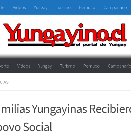
rte
Videos
Yungay
Turismo
Pemuco
Campanario
orte
Videos
Yungay
Turismo
Pemuco
Campanari
CIAS
milias Yungayinas Recibie
oyo Social