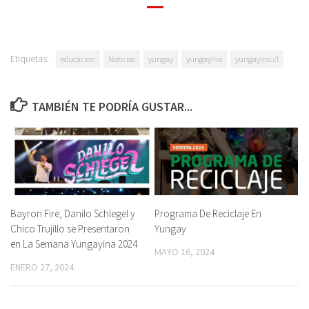
Etiquetas:
educacion
Noticias
yungay
yungayino
yungayino.cl
TAMBIÉN TE PODRÍA GUSTAR...
Bayron Fire, Danilo Schlegel y
Programa De Reciclaje En
Chico Trujillo se Presentaron
Yungay
en La Semana Yungayina 2024
MAYO 16, 2024
ENERO 27, 2024