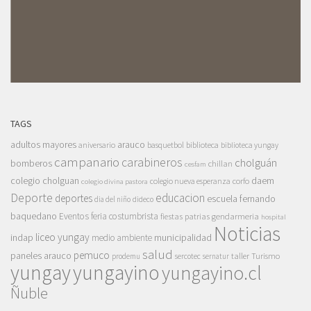
TAGS
adultos mayores
arauco
aniversario
basquetbol
biblioteca
biblioteca yungay
campanario
carabineros
cholguán
bomberos
chillan
cesfam
colegio cholguan
daem
colegio nueva esperanza
corfo
colegio divina pastora
Deporte
educacion
deportes
escuela fernando
dia del niño
dideco
baquedano
Eventos
feria costumbrista
gendarmeria
fiestas patrias
hospital
Noticias
liceo yungay
indap
municipalidad
medio ambiente
salud
pemuco
paneles arauco
taller
Turismo
prodemu
sercotec
sernatur
yungay
yungayino
yungayino.cl
Ñuble