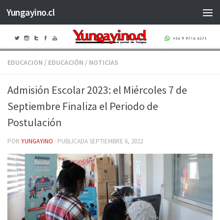
Yungayino.cl
Saltar al contenido
EDUCACION
/
EDUCACIÓN
/
NOTICIAS
Admisión Escolar 2023: el Miércoles 7 de
Septiembre Finaliza el Periodo de
Postulación
POR
YUNGAYINO
· PUBLICADA
SEPTIEMBRE 6, 2022