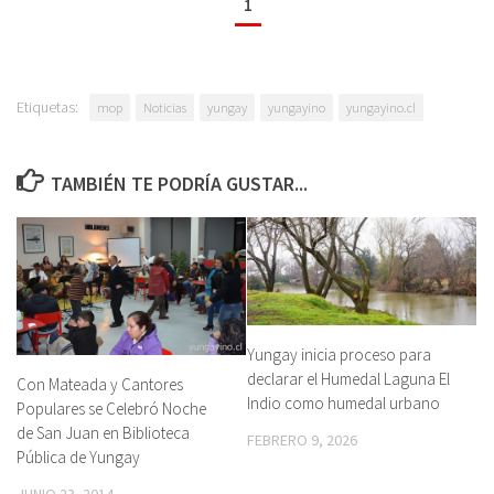
1
Etiquetas:
mop
Noticias
yungay
yungayino
yungayino.cl
TAMBIÉN TE PODRÍA GUSTAR...
Yungay inicia proceso para
declarar el Humedal Laguna El
Con Mateada y Cantores
Indio como humedal urbano
Populares se Celebró Noche
de San Juan en Biblioteca
FEBRERO 9, 2026
Pública de Yungay