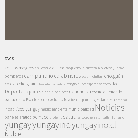
TAGS
adultos mayores
arauco
aniversario
basquetbol
biblioteca
biblioteca yungay
campanario
carabineros
cholguán
bomberos
chillan
cesfam
colegio cholguan
daem
colegio nueva esperanza
corfo
colegio divina pastora
Deporte
educacion
deportes
escuela fernando
dia del niño
dideco
baquedano
Eventos
feria costumbrista
gendarmeria
fiestas patrias
hospital
Noticias
liceo yungay
indap
municipalidad
medio ambiente
salud
pemuco
paneles arauco
taller
Turismo
prodemu
sercotec
sernatur
yungay
yungayino
yungayino.cl
Ñuble