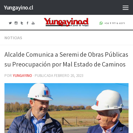
Yungayino.cl
Saltar al contenido
NOTICIAS
Alcalde Comunica a Seremi de Obras Públicas
su Preocupación por Mal Estado de Caminos
POR
YUNGAYINO
· PUBLICADA
FEBRERO 20, 2023