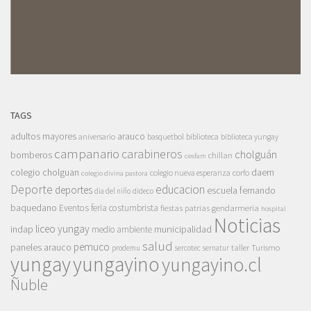
TAGS
adultos mayores
arauco
aniversario
basquetbol
biblioteca
biblioteca yungay
campanario
carabineros
cholguán
bomberos
chillan
cesfam
colegio cholguan
daem
colegio nueva esperanza
corfo
colegio divina pastora
Deporte
educacion
deportes
escuela fernando
dia del niño
dideco
baquedano
Eventos
feria costumbrista
gendarmeria
fiestas patrias
hospital
Noticias
liceo yungay
indap
municipalidad
medio ambiente
salud
pemuco
paneles arauco
taller
Turismo
prodemu
sercotec
sernatur
yungay
yungayino
yungayino.cl
Ñuble