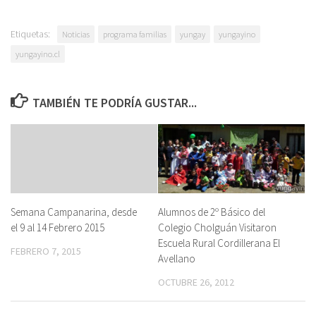
Etiquetas:
Noticias
programa familias
yungay
yungayino
yungayino.cl
TAMBIÉN TE PODRÍA GUSTAR...
Semana Campanarina, desde
Alumnos de 2º Básico del
el 9 al 14 Febrero 2015
Colegio Cholguán Visitaron
Escuela Rural Cordillerana El
FEBRERO 7, 2015
Avellano
OCTUBRE 26, 2012