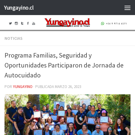
Yungayino.cl
Saltar al contenido
NOTICIAS
Programa Familias, Seguridad y
Oportunidades Participaron de Jornada de
Autocuidado
POR
YUNGAYINO
· PUBLICADA
MARZO 26, 2023