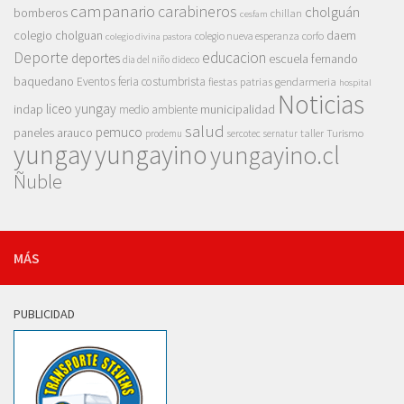
campanario
carabineros
cholguán
bomberos
chillan
cesfam
colegio cholguan
daem
colegio nueva esperanza
corfo
colegio divina pastora
Deporte
educacion
deportes
escuela fernando
dia del niño
dideco
baquedano
Eventos
feria costumbrista
gendarmeria
fiestas patrias
hospital
Noticias
liceo yungay
indap
municipalidad
medio ambiente
salud
pemuco
paneles arauco
taller
Turismo
prodemu
sercotec
sernatur
yungay
yungayino
yungayino.cl
Ñuble
MÁS
PUBLICIDAD