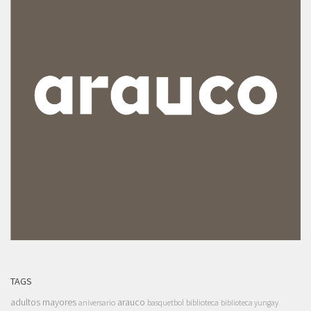
TAGS
adultos mayores
arauco
aniversario
basquetbol
biblioteca
biblioteca yungay