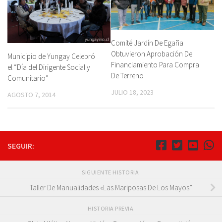
Comité Jardín De Egaña
Obtuvieron Aprobación De
Municipio de Yungay Celebró
Financiamiento Para Compra
el “Día del Dirigente Social y
De Terreno
Comunitario”
JULIO 18, 2023
AGOSTO 7, 2014
SEGUIR:
SIGUIENTE HISTORIA
Taller De Manualidades «Las Mariposas De Los Mayos”
HISTORIA PREVIA