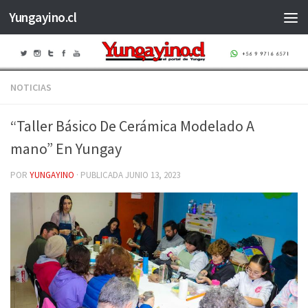
Yungayino.cl
Saltar al contenido
NOTICIAS
“Taller Básico De Cerámica Modelado A
mano” En Yungay
POR
YUNGAYINO
· PUBLICADA
JUNIO 13, 2023