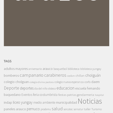
TAGS
adultos mayores
arauco
aniversario
basquetbol
biblioteca
biblioteca yungay
campanario
carabineros
cholguán
bomberos
chillan
cesfam
colegio cholguan
daem
colegio nueva esperanza
corfo
colegio divina pastora
Deporte
educacion
deportes
escuela fernando
dia del niño
dideco
baquedano
Eventos
feria costumbrista
gendarmeria
fiestas patrias
hospital
Noticias
liceo yungay
indap
municipalidad
medio ambiente
salud
pemuco
paneles arauco
taller
Turismo
prodemu
sercotec
sernatur