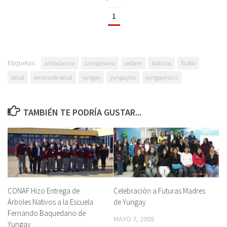
1
Etiquetas:
ambulancia
campanario
cesfam
Noticias
Ñuble
salud
servicio de salud
yungay
yungayino
yungayino.cl
TAMBIÉN TE PODRÍA GUSTAR...
CONAF Hizo Entrega de
Celebración a Futuras Madres
Árboles Nativos a la Escuela
de Yungay
Fernando Baquedano de
MAYO 7, 2009
Yungay