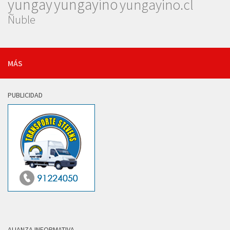
yungay
yungayino
yungayino.cl
Ñuble
MÁS
PUBLICIDAD
ALIANZA INFORMATIVA