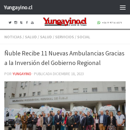
Yungayino.cl
Saltar al contenido
NOTICIAS
/
SALUD
/
SALUD
/
SERVICIOS
/
SOCIAL
Ñuble Recibe 11 Nuevas Ambulancias Gracias
a la Inversión del Gobierno Regional
POR
YUNGAYINO
· PUBLICADA
DICIEMBRE 18, 2023