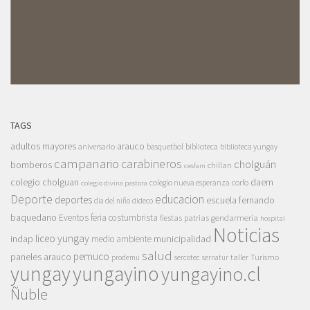
TAGS
adultos mayores
arauco
aniversario
basquetbol
biblioteca
biblioteca yungay
campanario
carabineros
cholguán
bomberos
chillan
cesfam
colegio cholguan
daem
colegio nueva esperanza
corfo
colegio divina pastora
Deporte
educacion
deportes
escuela fernando
dia del niño
dideco
baquedano
Eventos
feria costumbrista
gendarmeria
fiestas patrias
hospital
Noticias
liceo yungay
indap
municipalidad
medio ambiente
salud
pemuco
paneles arauco
taller
Turismo
prodemu
sercotec
sernatur
yungay
yungayino
yungayino.cl
Ñuble