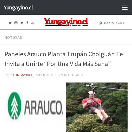
Yungayino.cl
Saltar al contenido
NOTICIAS
Paneles Arauco Planta Trupán Cholguán Te
Invita a Unirte “Por Una Vida Más Sana”
POR
YUNGAYINO
· PUBLICADA
FEBRERO 11, 2010