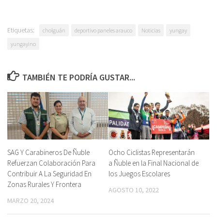
Etiquetas:
cholguán
deportivo paneles arauco
Noticias
yungay
yungayino
TAMBIÉN TE PODRÍA GUSTAR...
SAG Y Carabineros De Ñuble
Ocho Ciclistas Representarán
Refuerzan Colaboración Para
a Ñuble en la Final Nacional de
Contribuir A La Seguridad En
los Juegos Escolares
Zonas Rurales Y Frontera
AGOSTO 10, 2022
MARZO 20, 2024