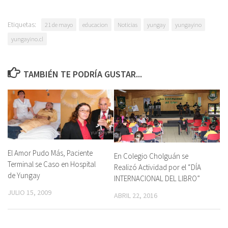
Etiquetas:
21 de mayo
educacion
Noticias
yungay
yungayino
yungayino.cl
TAMBIÉN TE PODRÍA GUSTAR...
El Amor Pudo Más, Paciente
En Colegio Cholguán se
Terminal se Caso en Hospital
Realizó Actividad por el “DÍA
de Yungay
INTERNACIONAL DEL LIBRO”
JULIO 15, 2009
ABRIL 22, 2016