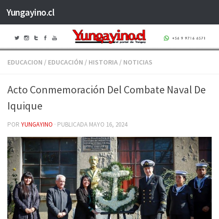
Yungayino.cl
Saltar al contenido
EDUCACION
/
EDUCACIÓN
/
HISTORIA
/
NOTICIAS
Acto Conmemoración Del Combate Naval De
Iquique
POR
YUNGAYINO
· PUBLICADA
MAYO 16, 2024