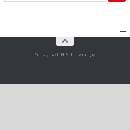
Yungayino.cl - El Portal de Yungay