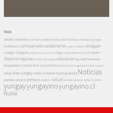
TAGS
adultos mayores
arauco
aniversario
basquetbol
biblioteca
biblioteca yungay
campanario
carabineros
cholguán
bomberos
chillan
cesfam
colegio cholguan
daem
colegio nueva esperanza
corfo
colegio divina pastora
Deporte
educacion
deportes
escuela fernando
dia del niño
dideco
baquedano
Eventos
feria costumbrista
gendarmeria
fiestas patrias
hospital
Noticias
liceo yungay
indap
municipalidad
medio ambiente
salud
pemuco
paneles arauco
taller
Turismo
prodemu
sercotec
sernatur
yungay
yungayino
yungayino.cl
Ñuble