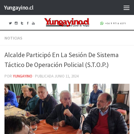
Yungayino.cl
Saltar al contenido
NOTICIAS
Alcalde Participó En La Sesión De Sistema
Táctico De Operación Policial (S.T.O.P.)
POR
YUNGAYINO
· PUBLICADA
JUNIO 11, 2024