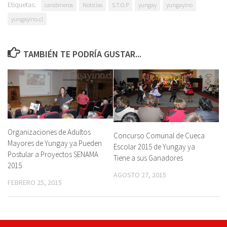
Etiquetas:
carabineros
Noticias
S.T.O.P
yungay
yungayino
yungayino.cl
TAMBIÉN TE PODRÍA GUSTAR...
Organizaciones de Adultos
Concurso Comunal de Cueca
Mayores de Yungay ya Pueden
Escolar 2015 de Yungay ya
Postular a Proyectos SENAMA
Tiene a sus Ganadores
2015
AGOSTO 27, 2015
FEBRERO 25, 2015