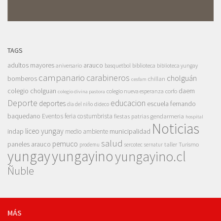
TAGS
adultos mayores
arauco
aniversario
basquetbol
biblioteca
biblioteca yungay
campanario
carabineros
cholguán
bomberos
chillan
cesfam
colegio cholguan
daem
colegio nueva esperanza
corfo
colegio divina pastora
Deporte
educacion
deportes
escuela fernando
dia del niño
dideco
baquedano
Eventos
feria costumbrista
gendarmeria
fiestas patrias
hospital
Noticias
liceo yungay
indap
municipalidad
medio ambiente
salud
pemuco
paneles arauco
taller
Turismo
prodemu
sercotec
sernatur
yungay
yungayino
yungayino.cl
Ñuble
MÁS