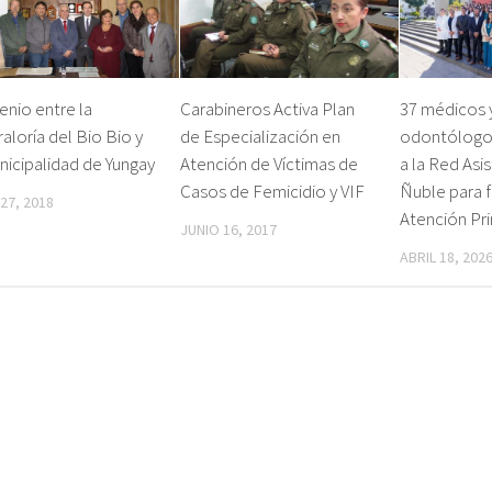
nio entre la
Carabineros Activa Plan
37 médicos 
aloría del Bio Bio y
de Especialización en
odontólogos
nicipalidad de Yungay
Atención de Víctimas de
a la Red Asi
Casos de Femicidio y VIF
Ñuble para f
 27, 2018
Atención Pri
JUNIO 16, 2017
ABRIL 18, 202