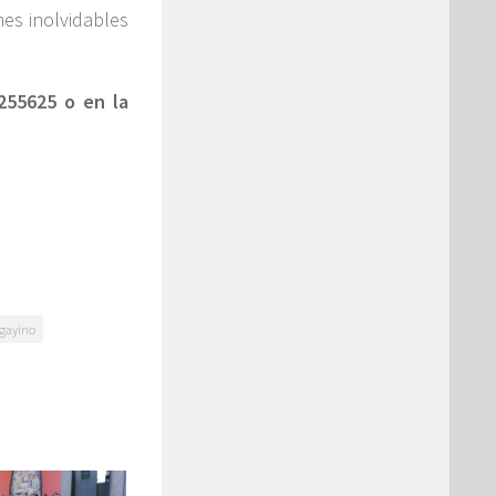
nes inolvidables
255625 o en la
gayino