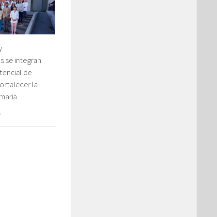
y
 se integran
stencial de
ortalecer la
maria
6