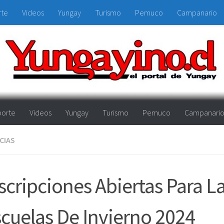
rte
Videos
Yungay
Turismo
Pemuco
Campanario
orte
Videos
Yungay
Turismo
Pemuco
Campanari
CIAS
scripciones Abiertas Para L
cuelas De Invierno 2024