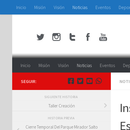
Inicio
Misión
Visión
Noticias
Eventos
Depo
Saltar al contenido
Inicio
Misión
Visión
Noticias
Eventos
Dep
SEGUIR:
NOTI
SIGUIENTE HISTORIA
In
Taller Creación
HISTORIA PREVIA
Es
Cierre Temporal Del Parque Mirador Salto