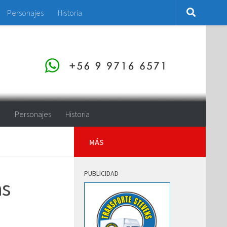
Personajes
Historia
o
Personajes
Historia
MÁS
PUBLICIDAD
as