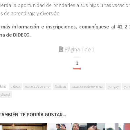
ierda la oportunidad de brindarles a sus hijos unas vacacio
as de aprendizaje y diversión.
 más información e inscripciones, comuníquese al 42 2 
ina de DIDECO.
Página 1 de 1
1
tas:
dideco
escuela de verano
Noticias
vacaciones de invierno
yungay
yun
yino.cl
TAMBIÉN TE PODRÍA GUSTAR...