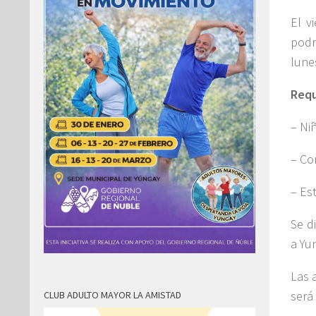
El v
podr
lune
Requ
– Ni
– Co
– Es
Se d
a Yu
Las 
será
CLUB ADULTO MAYOR LA AMISTAD