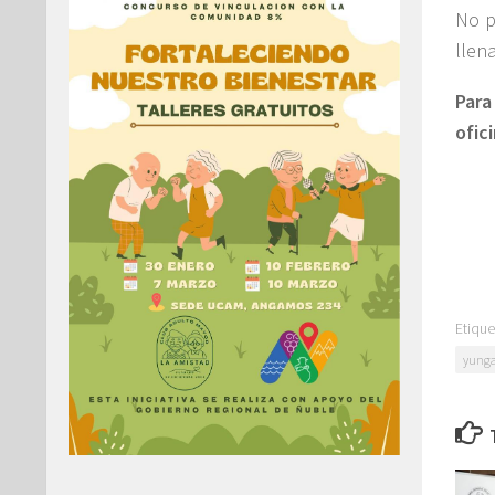
No p
llen
Para
ofic
Etique
yunga