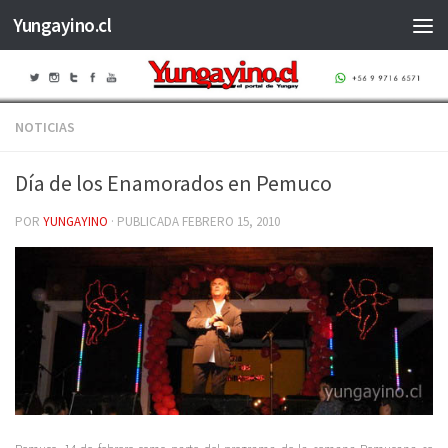
Yungayino.cl
Saltar al contenido
NOTICIAS
Día de los Enamorados en Pemuco
POR
YUNGAYINO
· PUBLICADA
FEBRERO 15, 2010