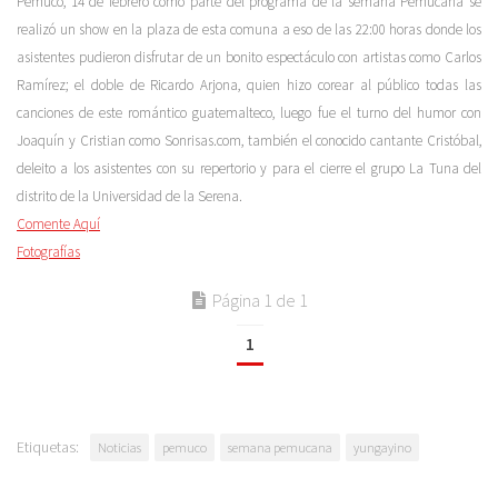
Pemuco, 14 de febrero como parte del programa de la semana Pemucana se
realizó un show en la plaza de esta comuna a eso de las 22:00 horas donde los
asistentes pudieron disfrutar de un bonito espectáculo con artistas como Carlos
Ramírez; el doble de Ricardo Arjona, quien hizo corear al público todas las
canciones de este romántico guatemalteco, luego fue el turno del humor con
Joaquín y Cristian como Sonrisas.com, también el conocido cantante Cristóbal,
deleito a los asistentes con su repertorio y para el cierre el grupo La Tuna del
distrito de la Universidad de la Serena.
Comente Aquí
Fotografías
Página 1 de 1
1
Etiquetas:
Noticias
pemuco
semana pemucana
yungayino