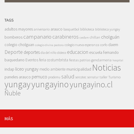
TAGS
adultos mayores
arauco
aniversario
basquetbol
biblioteca
biblioteca yungay
campanario
carabineros
cholguán
bomberos
chillan
cesfam
colegio cholguan
daem
colegio nueva esperanza
corfo
colegio divina pastora
Deporte
educacion
deportes
escuela fernando
dia del niño
dideco
baquedano
Eventos
feria costumbrista
gendarmeria
fiestas patrias
hospital
Noticias
liceo yungay
indap
municipalidad
medio ambiente
salud
pemuco
paneles arauco
taller
Turismo
prodemu
sercotec
sernatur
yungay
yungayino
yungayino.cl
Ñuble
MÁS