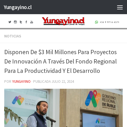
Yungayino.cl
Saltar al contenido
NOTICIAS
Disponen De $3 Mil Millones Para Proyectos
De Innovación A Través Del Fondo Regional
Para La Productividad Y El Desarrollo
POR
YUNGAYINO
· PUBLICADA
JULIO 22, 2024