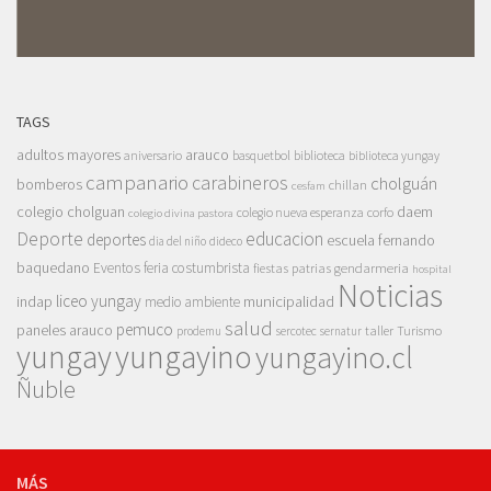
TAGS
adultos mayores
arauco
aniversario
basquetbol
biblioteca
biblioteca yungay
campanario
carabineros
cholguán
bomberos
chillan
cesfam
colegio cholguan
daem
colegio nueva esperanza
corfo
colegio divina pastora
Deporte
educacion
deportes
escuela fernando
dia del niño
dideco
baquedano
Eventos
feria costumbrista
gendarmeria
fiestas patrias
hospital
Noticias
liceo yungay
indap
municipalidad
medio ambiente
salud
pemuco
paneles arauco
taller
Turismo
prodemu
sercotec
sernatur
yungay
yungayino
yungayino.cl
Ñuble
MÁS