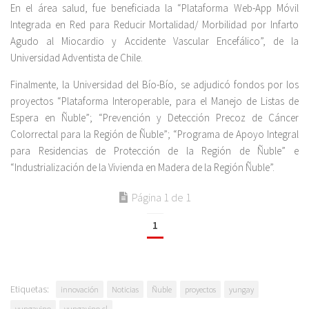
En el área salud, fue beneficiada la “Plataforma Web-App Móvil
Integrada en Red para Reducir Mortalidad/ Morbilidad por Infarto
Agudo al Miocardio y Accidente Vascular Encefálico”, de la
Universidad Adventista de Chile.
Finalmente, la Universidad del Bío-Bío, se adjudicó fondos por los
proyectos “Plataforma Interoperable, para el Manejo de Listas de
Espera en Ñuble”; “Prevención y Detección Precoz de Cáncer
Colorrectal para la Región de Ñuble”; “Programa de Apoyo Integral
para Residencias de Protección de la Región de Ñuble” e
“Industrialización de la Vivienda en Madera de la Región Ñuble”.
Página 1 de 1
1
Etiquetas:
innovación
Noticias
Ñuble
proyectos
yungay
yungayino
yungayino.cl