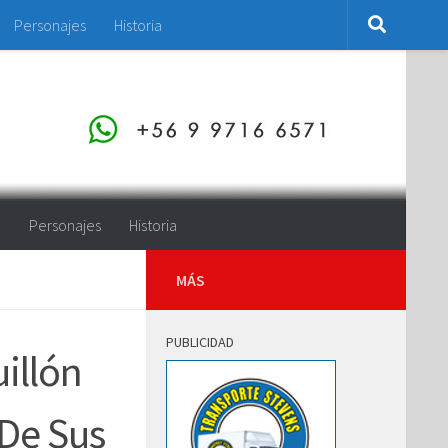
Personajes
Historia
o
Personajes
Historia
MÁS
PUBLICIDAD
illón
 De Sus