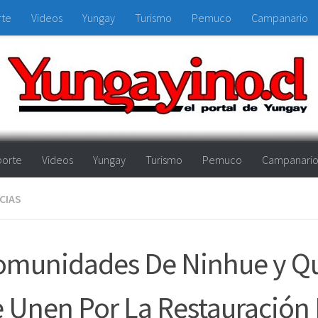
rte
Videos
Yungay
Turismo
Pemuco
Campanario
orte
Videos
Yungay
Turismo
Pemuco
Campanari
CIAS
omunidades De Ninhue y Qu
 Unen Por La Restauración