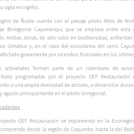
u sigla en inglés).
egión de Ñuble cuenta con el paisaje piloto Altos de Nin
aje Birregional Cayumanqui, que se emplaza entre esta 
ío. Ambas zonas, de alto valor en biodiversidad, enfrentan
io climático y, en el caso del ecosistema del cerro Cayu
 afectado gravemente por incendios forestales en los último
s actividades forman parte de un calendario de accio
ntario programadas por el proyecto GEF Restauración d
unto a una amplia diversidad de actores, a desarrollar dura
 y agosto principalmente en el piloto birregional.
cedentes
royecto GEF Restauración se implementa en la Ecorregió
comprende desde la región de Coquimbo hasta la del Biobí