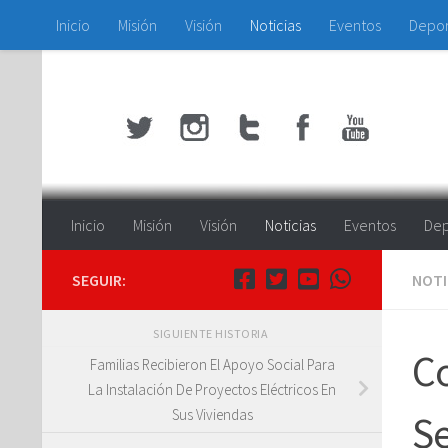
Inicio
Misión
Visión
Noticias
Eventos
Depo
Saltar al contenido
Inicio
Misión
Visión
Noticias
Eventos
Dep
SEGUIR:
NOTI
SIGUIENTE HISTORIA
C
Familias Recibieron El Apoyo Social Para
La Instalación De Proyectos Eléctricos En
Sus Viviendas
Se