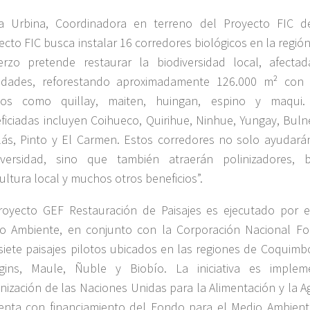
a Urbina, Coordinadora en terreno del Proyecto FIC d
ecto FIC busca instalar 16 corredores biológicos en la regió
erzo pretende restaurar la biodiversidad local, afecta
vidades, reforestando aproximadamente 126.000 m² con 
ivos como quillay, maiten, huingan, espino y maqui
ficiadas incluyen Coihueco, Quirihue, Ninhue, Yungay, Buln
lás, Pinto y El Carmen. Estos corredores no solo ayudarán
iversidad, sino que también atraerán polinizadores, b
cultura local y muchos otros beneficios”.
royecto GEF Restauración de Paisajes es ejecutado por el
o Ambiente, en conjunto con la Corporación Nacional Fo
siete paisajes pilotos ubicados en las regiones de Coquimb
gins, Maule, Ñuble y Biobío. La iniciativa es imple
nización de las Naciones Unidas para la Alimentación y la Ag
enta con financiamiento del Fondo para el Medio Ambien