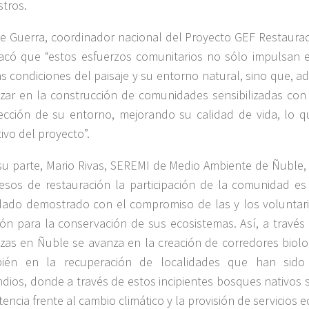
stros.
pe Guerra, coordinador nacional del Proyecto GEF Restaurac
acó que “estos esfuerzos comunitarios no sólo impulsan 
as condiciones del paisaje y su entorno natural, sino que, 
zar en la construcción de comunidades sensibilizadas con 
ección de su entorno, mejorando su calidad de vida, lo q
tivo del proyecto”.
su parte, Mario Rivas, SEREMI de Medio Ambiente de Ñuble, 
esos de restauración la participación de la comunidad es 
ado demostrado con el compromiso de las y los voluntar
lón para la conservación de sus ecosistemas. Así, a través
nzas en Ñuble se avanza en la creación de corredores biolo
ién en la recuperación de localidades que han sido
ndios, donde a través de estos incipientes bosques nativos s
tencia frente al cambio climático y la provisión de servicios 