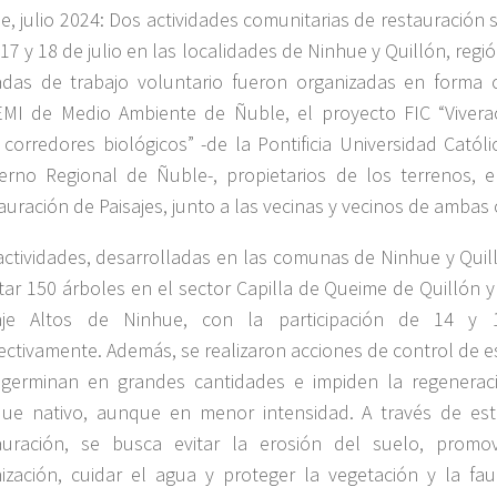
e, julio 2024: Dos actividades comunitarias de restauración s
 17 y 18 de julio en las localidades de Ninhue y Quillón, regi
adas de trabajo voluntario fueron organizadas en forma 
MI de Medio Ambiente de Ñuble, el proyecto FIC “Vivera
 corredores biológicos” -de la Pontificia Universidad Católi
erno Regional de Ñuble-, propietarios de los terrenos, 
auración de Paisajes, junto a las vecinas y vecinos de amba
actividades, desarrolladas en las comunas de Ninhue y Quil
tar 150 árboles en el sector Capilla de Queime de Quillón 
aje Altos de Ninhue, con la participación de 14 y 1
ectivamente. Además, se realizaron acciones de control de e
germinan en grandes cantidades e impiden la regeneraci
ue nativo, aunque en menor intensidad. A través de est
auración, se busca evitar la erosión del suelo, prom
nización, cuidar el agua y proteger la vegetación y la fa