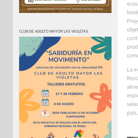
ecos
biod
Proy
obje
CLUB DE ADULTO MAYOR LAS VIOLETAS
cont
prod
comu
La i
Rest
alin
impl
sele
país.