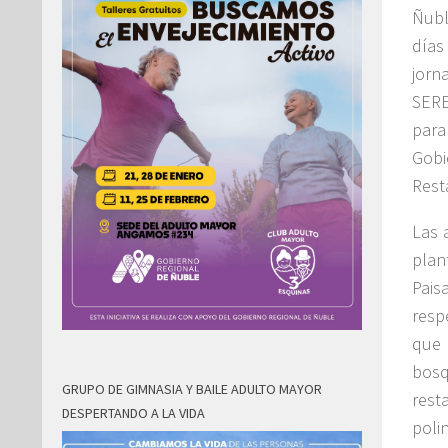
Ñubl
días
jorn
SERE
para
Gobi
Rest
Las 
plan
Pais
resp
que 
bosq
GRUPO DE GIMNASIA Y BAILE ADULTO MAYOR
rest
DESPERTANDO A LA VIDA
poli