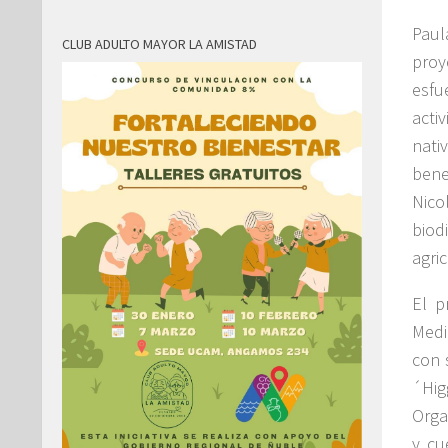
Paul
CLUB ADULTO MAYOR LA AMISTAD
proy
esfu
acti
nat
bene
Nico
biod
agri
El p
Medi
con 
´Hig
Orga
y cu