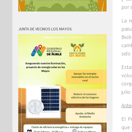
por s
La r
pais
JUNTA DE VECINOS LOS MAYOS
Biob
camb
sido
Esta
volu
conj
julio
Ante
El P
que 