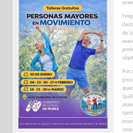
sinie
Feli
dest
de l
avan
prot
obje
Por 
proc
qued
Quil
alia
tamb
ince
resis