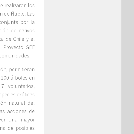
e realizaron los
ón de Ñuble. Las
conjunta por la
ción de nativos
ca de Chile y el
el Proyecto GEF
s comunidades.
lón, permitieron
y 100 árboles en
7 voluntarios,
species exóticas
ón natural del
as acciones de
over una mayor
una de posibles