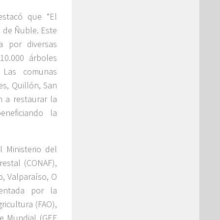
estacó que “El
n de Ñuble. Este
da por diversas
10.000 árboles
. Las comunas
es, Quillón, San
 a restaurar la
eneficiando la
 Ministerio del
restal (CONAF),
o, Valparaíso, O
mentada por la
ricultura (FAO),
te Mundial (GEF