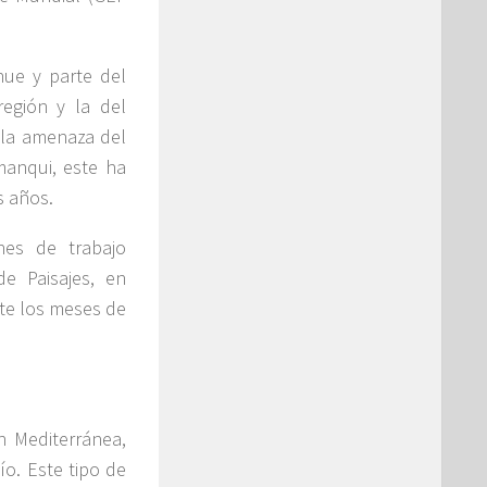
hue y parte del
región y la del
 la amenaza del
manqui, este ha
s años.
nes de trabajo
e Paisajes, en
nte los meses de
n Mediterránea,
o. Este tipo de