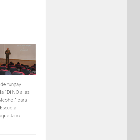
 de Yungay
la “Di NO a las
Alcohol” para
Escuela
aquedano
6