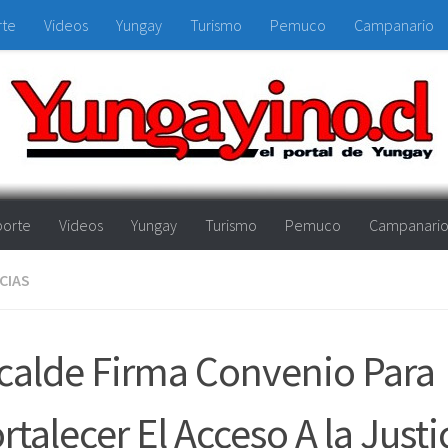
rte
Videos
Yungay
Turismo
Pemuco
Campanario
orte
Videos
Yungay
Turismo
Pemuco
Campanari
CIAS
calde Firma Convenio Para
rtalecer El Acceso A la Justi