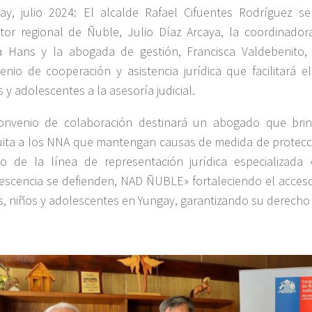
ay, julio 2024: El alcalde Rafael Cifuentes Rodríguez s
ctor regional de Ñuble, Julio Díaz Arcaya, la coordinador
a Hans y la abogada de gestión, Francisca Valdebenito,
enio de cooperación y asistencia jurídica que facilitará e
 y adolescentes a la asesoría judicial.
onvenio de colaboración destinará un abogado que brind
uita a los NNA que mantengan causas de medida de protecci
o de la línea de representación jurídica especializada
escencia se defienden, NAD ÑUBLE» fortaleciendo el acceso 
s, niños y adolescentes en Yungay, garantizando su derecho 