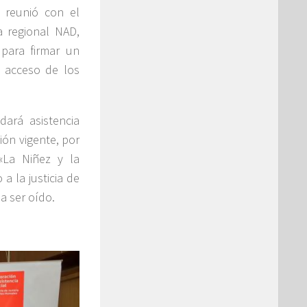
e reunió con el
a regional NAD,
 para firmar un
l acceso de los
ará asistencia
ón vigente, por
 «La Niñez y la
a la justicia de
a ser oído.