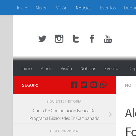
Inicio
Misión
Visión
Noticias
Eventos
Depo
Saltar al contenido
Inicio
Misión
Visión
Noticias
Eventos
Dep
SEGUIR:
NOTI
SIGUIENTE HISTORIA
Al
Curso De Computación Básica Del
Programa Biblioredes En Campanario
Fo
HISTORIA PREVIA