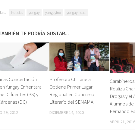
tas:
Noticias
yungay
yungayino
yungayino.cl
TAMBIÉN TE PODRÍA GUSTAR...
rias Concertación
Profesora Chillaneja
Carabineros
en Yungay Enfrentara
Obtiene Primer Lugar
Realiza Char
ael Cifuentes (PS) y
Regional en Concurso
Drogas y el 
Cárdenas (DC)
Literario del SENAMA
Alumnos de 
Fernando B
 29, 2012
DICIEMBRE 14, 2020
ABRIL 21, 201