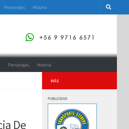
Personajes
Historia
o
Personajes
Historia
MÁS
PUBLICIDAD
cia De