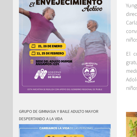
Yung
dire
Carl
conv
niños
El c
grat
medi
Adol
niño
GRUPO DE GIMNASIA Y BAILE ADULTO MAYOR
DESPERTANDO A LA VIDA