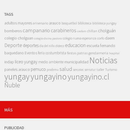
TAGS
adultos mayores
arauco
aniversario
basquetbol
biblioteca
biblioteca yungay
campanario
carabineros
cholguán
bomberos
chillan
cesfam
colegio cholguan
daem
colegio nueva esperanza
corfo
colegio divina pastora
Deporte
educacion
deportes
escuela fernando
dia del niño
dideco
baquedano
Eventos
feria costumbrista
gendarmeria
fiestas patrias
hospital
Noticias
liceo yungay
indap
municipalidad
medio ambiente
salud
pemuco
paneles arauco
taller
Turismo
prodemu
sercotec
sernatur
yungay
yungayino
yungayino.cl
Ñuble
MÁS
PUBLICIDAD