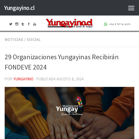
Yungayino.cl
Saltar al contenido
NOTICIAS
/
SOCIAL
29 Organizaciones Yungayinas Recibirán
FONDEVE 2024
POR
YUNGAYINO
· PUBLICADA
AGOSTO 8, 2024