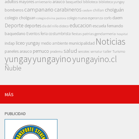
adultos mayores
arauco
aniversario
basquetbol
biblioteca
biblioteca yungay
campanario
carabineros
cholguán
bomberos
chillan
cesfam
colegio cholguan
daem
colegio nueva esperanza
corfo
colegio divina pastora
Deporte
educacion
deportes
escuela fernando
dia del niño
dideco
baquedano
Eventos
feria costumbrista
gendarmeria
fiestas patrias
hospital
Noticias
liceo yungay
indap
municipalidad
medio ambiente
salud
pemuco
paneles arauco
taller
Turismo
prodemu
sercotec
sernatur
yungay
yungayino
yungayino.cl
Ñuble
MÁS
PUBLICIDAD