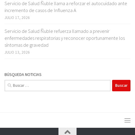
Servicio de Salud Ñuble llama a reforzar el autocuidado ante
incremento de casos de Influenza A
JULIO 17, 2026
Servicio de Salud Ñuble refuerza llamado a prevenir
enfermedades respiratorias y reconocer oportunamente los
síntomas de gravedad
JULIO 13, 2026
BÚSQUEDA NOTICIAS
Buscar: