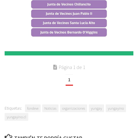
Página 1 de 1
1
Etiquetas:
fondeve
Noticias
organizaciones
yungay
yungayino
yungayino.cl