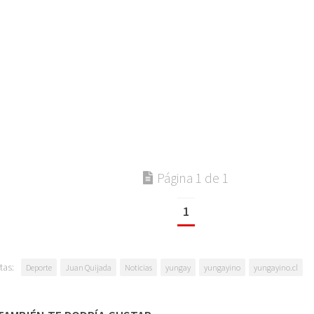
Página 1 de 1
1
tas:
Deporte
Juan Quijada
Noticias
yungay
yungayino
yungayino.cl