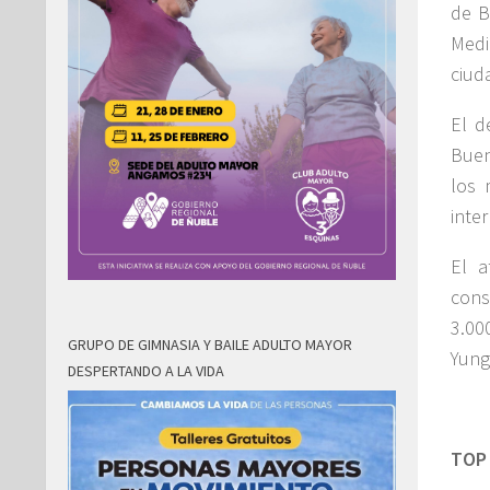
de B
Medi
ciud
El d
Buen
los 
inte
El a
cons
3.00
GRUPO DE GIMNASIA Y BAILE ADULTO MAYOR
Yung
DESPERTANDO A LA VIDA
TOP 