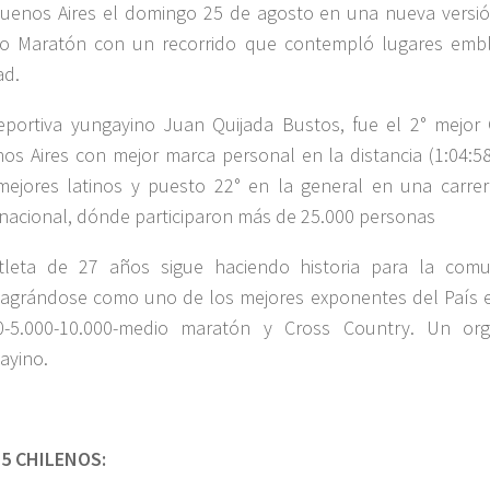
uenos Aires el domingo 25 de agosto en una nueva versió
o Maratón con un recorrido que contempló lugares embl
ad.
eportiva yungayino Juan Quijada Bustos, fue el 2° mejor
os Aires con mejor marca personal en la distancia (1:04:58
mejores latinos y puesto 22° en la general en una carrera
rnacional, dónde participaron más de 25.000 personas
tleta de 27 años sigue haciendo historia para la com
agrándose como uno de los mejores exponentes del País e
0-5.000-10.000-medio maratón y Cross Country. Un or
ayino.
5 CHILENOS: