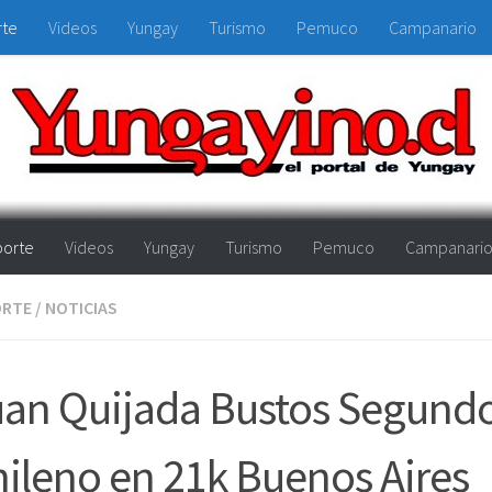
rte
Videos
Yungay
Turismo
Pemuco
Campanario
orte
Videos
Yungay
Turismo
Pemuco
Campanari
ORTE
/
NOTICIAS
an Quijada Bustos Segund
ileno en 21k Buenos Aires