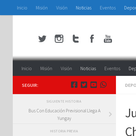
Inicio
Misión
Visión
Noticias
Eventos
Depo
Saltar al contenido
Inicio
Misión
Visión
Noticias
Eventos
Dep
SEGUIR:
DEP
SIGUIENTE HISTORIA
Ju
Bus Con Educación Previsional Llega A
Yungay
Ch
HISTORIA PREVIA