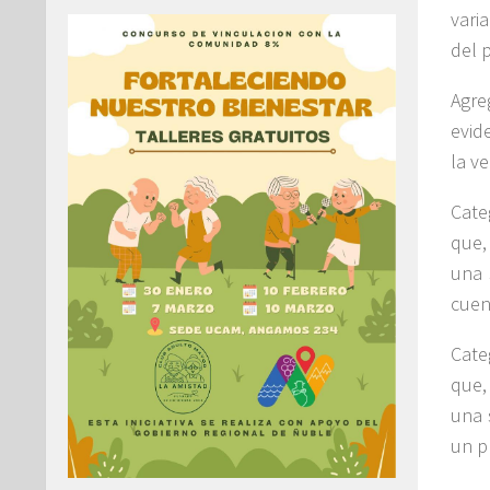
vari
del p
Agre
evid
la v
Cate
que,
una 
cuen
Cate
que,
una 
un p