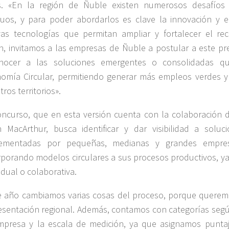
s. «En la región de Ñuble existen numerosos desafíos
duos, y para poder abordarlos es clave la innovación y e
as tecnologías que permitan ampliar y fortalecer el reci
n, invitamos a las empresas de Ñuble a postular a este p
nocer a las soluciones emergentes o consolidadas q
omía Circular, permitiendo generar más empleos verdes 
ros territorios».
oncurso, que en esta versión cuenta con la colaboración 
n MacArthur, busca identificar y dar visibilidad a soluci
lementadas por pequeñas, medianas y grandes empre
rporando modelos circulares a sus procesos productivos, y
idual o colaborativa.
e año cambiamos varias cosas del proceso, porque queremo
esentación regional. Además, contamos con categorías seg
mpresa y la escala de medición, ya que asignamos puntaj