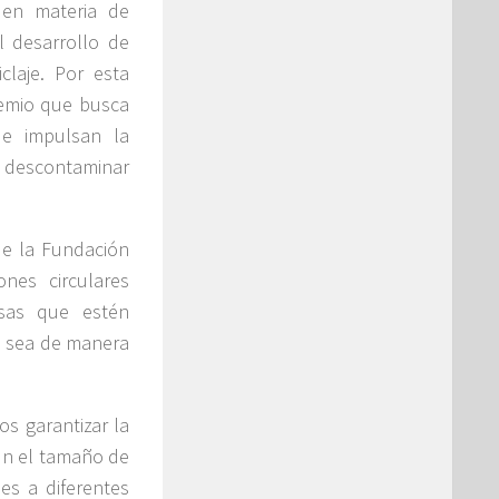
 en materia de
l desarrollo de
claje. Por esta
remio que busca
ue impulsan la
y descontaminar
de la Fundación
ones circulares
sas que estén
a sea de manera
s garantizar la
ún el tamaño de
es a diferentes