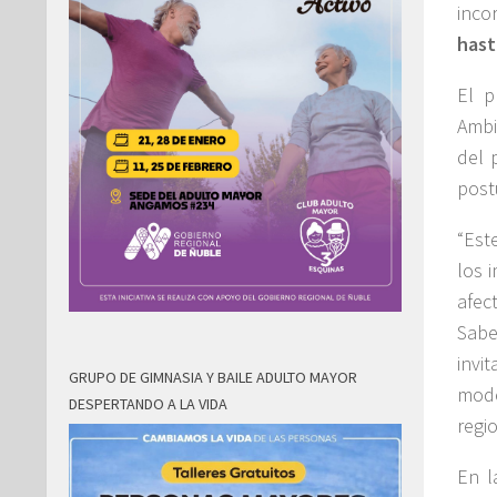
inco
hast
El p
Ambi
del 
post
“Est
los 
afec
Sabe
invi
GRUPO DE GIMNASIA Y BAILE ADULTO MAYOR
mode
DESPERTANDO A LA VIDA
regi
En l