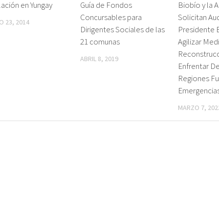
lación en Yungay
Guía de Fondos
Biobío y la 
Concursables para
Solicitan Aud
 23, 2014
Dirigentes Sociales de las
Presidente 
21 comunas
Agilizar Med
Reconstrucc
ABRIL 8, 2019
Enfrentar De
Regiones Fu
Emergencia
MARZO 7, 202