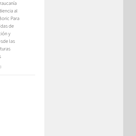
Araucanía
iencia al
Boric Para
idas de
ión y
sde las
turas
s
3