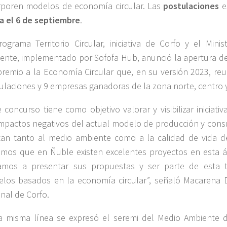
rporen modelos de economía circular. Las
postulaciones
e
a el 6 de septiembre
.
rograma Territorio Circular, iniciativa de Corfo y el Mini
ente, implementado por Sofofa Hub, anunció la apertura de 
premio a la Economía Circular que, en su versión 2023, re
ulaciones y 9 empresas ganadoras de la zona norte, centro y
e concurso tiene como objetivo valorar y visibilizar iniciat
impactos negativos del actual modelo de producción y cons
tan tanto al medio ambiente como a la calidad de vida d
mos que en Ñuble existen excelentes proyectos en esta á
tamos a presentar sus propuestas y ser parte de esta t
los basados en la economía circular”, señaló Macarena Dá
onal de Corfo.
a misma línea se expresó el seremi del Medio Ambiente 