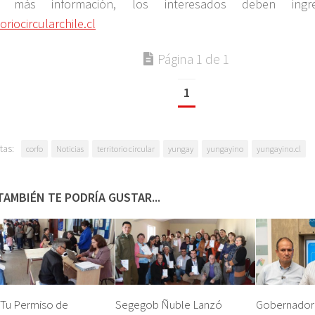
a más información, los interesados deben ingre
toriocircularchile.cl
Página 1 de 1
1
tas:
corfo
Noticias
territorio circular
yungay
yungayino
yungayino.cl
TAMBIÉN TE PODRÍA GUSTAR...
 Tu Permiso de
Segegob Ñuble Lanzó
Gobernador