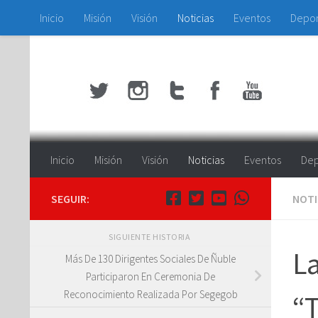
Inicio
Misión
Visión
Noticias
Eventos
Depo
Saltar al contenido
Inicio
Misión
Visión
Noticias
Eventos
Dep
SEGUIR:
NOTI
SIGUIENTE HISTORIA
La
Más De 130 Dirigentes Sociales De Ñuble
Participaron En Ceremonia De
Reconocimiento Realizada Por Segegob
“T