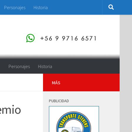
Personajes
Historia
o
Personajes
Historia
MÁS
PUBLICIDAD
remio