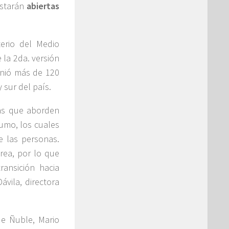
starán
abiertas
sterio del Medio
la 2da. versión
unió más de 120
 sur del país.
ivas que aborden
umo, los cuales
e las personas.
rea, por lo que
ransición hacia
vila, directora
de Ñuble, Mario