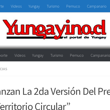
rte
Videos
Yungay
Turismo
Pemuco
Campanario
orte
Videos
Yungay
Turismo
Pemuco
Campanari
CIAS
nzan La 2da Versión Del P
erritorio Circular”