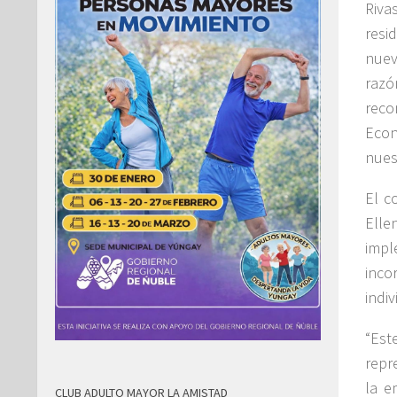
Riva
resi
nuev
razó
reco
Econ
nuest
El c
Elle
imp
inco
indiv
“Est
repr
la e
CLUB ADULTO MAYOR LA AMISTAD