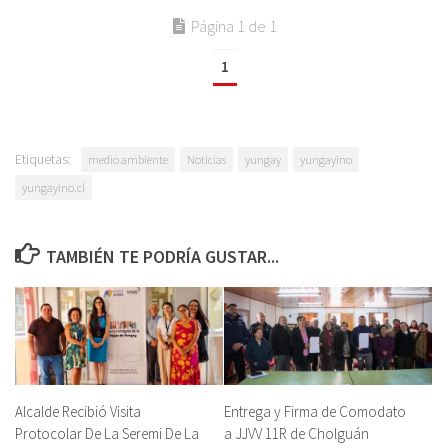
Página 1 de 1
1
Etiquetas:
medio ambiente
Noticias
yungay
yungayino
yungayino.cl
TAMBIÉN TE PODRÍA GUSTAR...
Alcalde Recibió Visita
Entrega y Firma de Comodato
Protocolar De La Seremi De La
a JJVV 11R de Cholguán