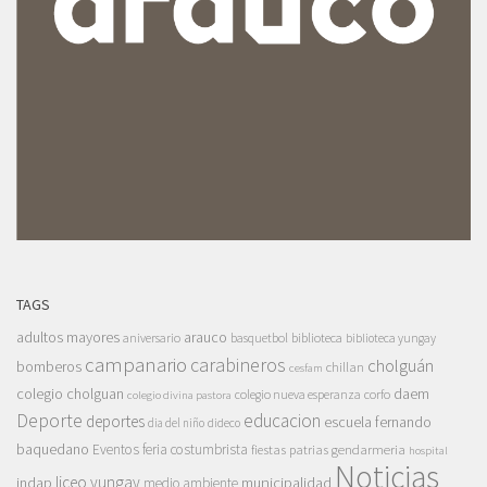
TAGS
adultos mayores
arauco
aniversario
basquetbol
biblioteca
biblioteca yungay
campanario
carabineros
cholguán
bomberos
chillan
cesfam
colegio cholguan
daem
colegio nueva esperanza
corfo
colegio divina pastora
Deporte
educacion
deportes
escuela fernando
dia del niño
dideco
baquedano
Eventos
feria costumbrista
gendarmeria
fiestas patrias
hospital
Noticias
liceo yungay
indap
municipalidad
medio ambiente