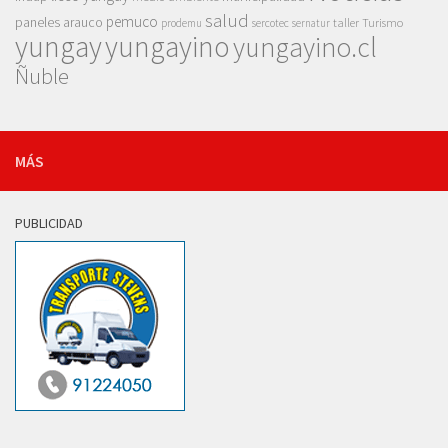
salud
pemuco
paneles arauco
taller
Turismo
prodemu
sercotec
sernatur
yungay
yungayino
yungayino.cl
Ñuble
MÁS
PUBLICIDAD