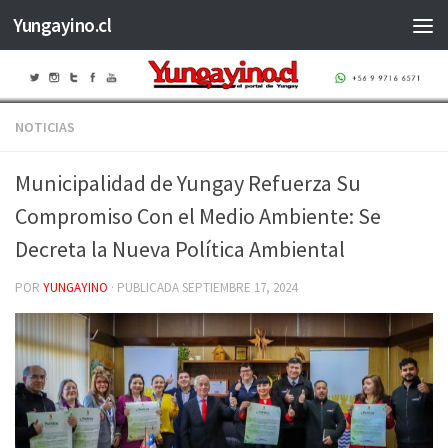
Yungayino.cl
Saltar al contenido
NOTICIAS
Municipalidad de Yungay Refuerza Su
Compromiso Con el Medio Ambiente: Se
Decreta la Nueva Política Ambiental
POR
YUNGAYINO
· PUBLICADA
SEPTIEMBRE 17, 2024