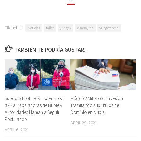
Etiquetas:
Noticias
taller
yungay
yungayino
yungayino.cl
TAMBIÉN TE PODRÍA GUSTAR...
Subsidio Protege ya se Entrega
Más de 2 Mil Personas Están
a 420 Trabajadoras de Ñuble y
Tramitando sus Títulos de
Autoridades Llaman a Seguir
Dominio en Ñuble
Postulando
ABRIL 29, 2021
ABRIL 6, 2021