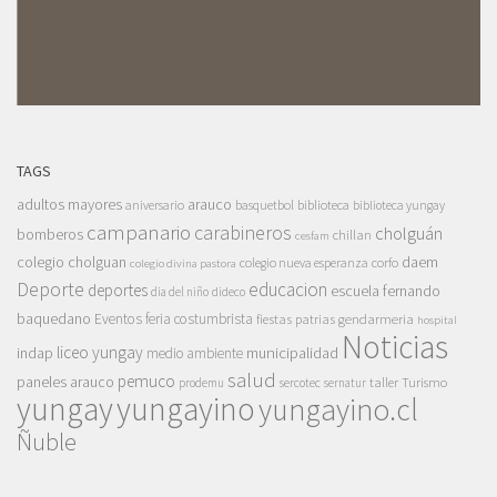
TAGS
adultos mayores
arauco
aniversario
basquetbol
biblioteca
biblioteca yungay
campanario
carabineros
cholguán
bomberos
chillan
cesfam
colegio cholguan
daem
colegio nueva esperanza
corfo
colegio divina pastora
Deporte
educacion
deportes
escuela fernando
dia del niño
dideco
baquedano
Eventos
feria costumbrista
gendarmeria
fiestas patrias
hospital
Noticias
liceo yungay
indap
municipalidad
medio ambiente
salud
pemuco
paneles arauco
taller
Turismo
prodemu
sercotec
sernatur
yungay
yungayino
yungayino.cl
Ñuble