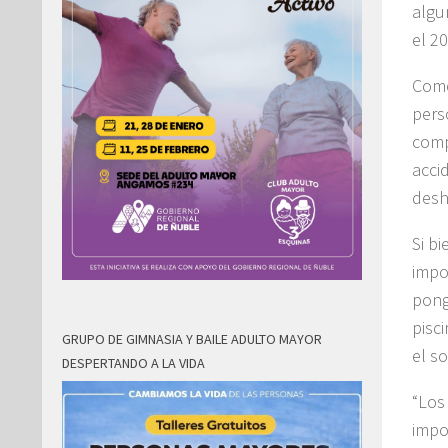
algu
el 2
Come
pers
comp
acci
desh
Si b
impo
pong
pisc
GRUPO DE GIMNASIA Y BAILE ADULTO MAYOR
el so
DESPERTANDO A LA VIDA
“Los
impo