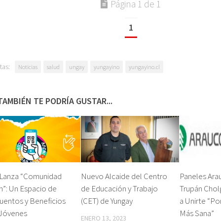
Página 1 de 1
1
tas:
Noticias
salud
ungay
yungayino
yungayino.cl
TAMBIÉN TE PODRÍA GUSTAR...
v Lanza “Comunidad
Nuevo Alcaide del Centro
Paneles Ara
”: Un Espacio de
de Educación y Trabajo
Trupán Cholg
uentos y Beneficios
(CET) de Yungay
a Unirte “Po
 Jóvenes
Más Sana”
ENERO 13, 2023