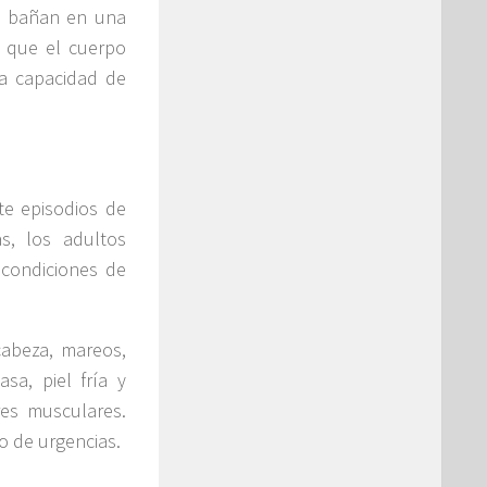
se bañan en una
a que el cuerpo
ma capacidad de
te episodios de
s, los adultos
 condiciones de
cabeza, mareos,
sa, piel fría y
res musculares.
o de urgencias.