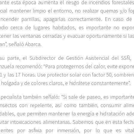
ante esta época aumenta el riesgo de incendios forestales
cial mantener limpio el entorno, no realizar quemas y/o fo
ncender parrillas, apagarlas correctamente. En caso de
ndio cerca de lugares habitados, es importante no expo
ener las ventanas cerradas y evacuar oportunamente si las
can”, señaló Abarca.
su parte, el Subdirector de Gestión Asistencial del SSÑ,
nzuela recomendó: “Para protegernos del calor, evite expone
11 y las 17 horas. Use protector solar con factor 50, sombrero
 holgada y de colores claros, e hidrátese constantemente”.
specialista también señaló: “Si sale de paseo, es importan
insectos con repelente, así como también, consumir alim
dables, que permiten mantener la energía e hidratación a
vitar intoxicaciones alimentarias. Sabemos que en esta fec
dentes por asfixia por inmersión, por lo que es vita