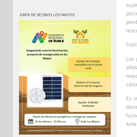
supe
pisc
JUNTA DE VECINOS LOS MAYOS
pier
reacc
Pobl
Las 
alta
mayo
calo
Es i
desm
húme
Ante