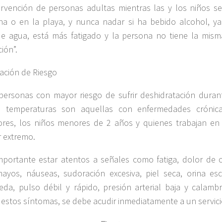
rvención de personas adultas mientras las y los niños 
ina o en la playa, y nunca nadar si ha bebido alcohol, y
de agua, está más fatigado y la persona no tiene la mis
ión”.
ación de Riesgo
personas con mayor riesgo de sufrir deshidratación duran
s temperaturas son aquellas con enfermedades crónica
res, los niños menores de 2 años y quienes trabajan en
r extremo.
mportante estar atentos a señales como fatiga, dolor de 
ayos, náuseas, sudoración excesiva, piel seca, orina esca
da, pulso débil y rápido, presión arterial baja y calamb
 estos síntomas, se debe acudir inmediatamente a un servici