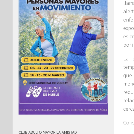
llam
aler
enfe
expo
es cr
por 
La d
temp
que 
meno
req
rela
cerc
Cons
CLUB ADULTO MAYOR LA AMISTAD