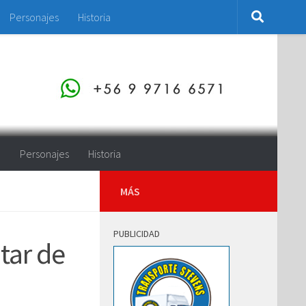
Personajes
Historia
o
Personajes
Historia
MÁS
PUBLICIDAD
tar de