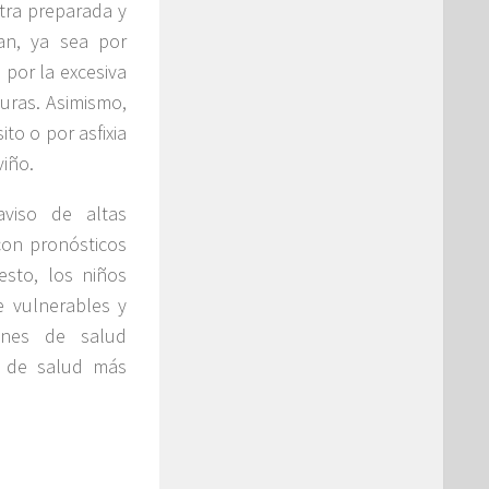
tra preparada y
an, ya sea por
por la excesiva
turas. Asimismo,
ito o por asfixia
viño.
aviso de altas
con pronósticos
esto, los niños
 vulnerables y
ones de salud
o de salud más