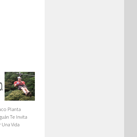
uco Planta
uán Te Invita
r Una Vida