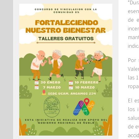
“Dur
esen
de e
ince
mant
indi
Por 
Vale
las 
ropa
El e
los 
salu
de e
acci