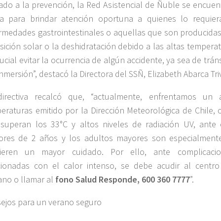
ado a la prevención, la Red Asistencial de Ñuble se encuen
ta para brindar atención oportuna a quienes lo requier
rmedades gastrointestinales o aquellas que son producidas 
sición solar o la deshidratación debido a las altas tempera
ucial evitar la ocurrencia de algún accidente, ya sea de tráns
inmersión”, destacó la Directora del SSÑ, Elizabeth Abarca Tri
irectiva recalcó que, “actualmente, enfrentamos un 
eraturas emitido por la Dirección Meteorológica de Chile, 
superan los 33°C y altos niveles de radiación UV, ante 
res de 2 años y los adultos mayores son especialmente
uieren un mayor cuidado. Por ello, ante complicaci
cionadas con el calor intenso, se debe acudir al centr
ano o llamar al
fono Salud Responde, 600 360 7777
”.
ejos para un verano seguro