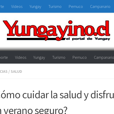
rte
Videos
Yungay
Turismo
Pemuco
Campanario
orte
Videos
Yungay
Turismo
Pemuco
Campanari
CIAS
/
SALUD
ómo cuidar la salud y disfru
 verano seguro?