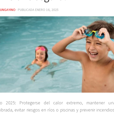
YUNGAYINO
· PUBLICADA
ENERO 16, 2025
o 2025: Protegerse del calor extremo, mantener una
librada, evitar riesgos en ríos o piscinas y prevenir incendio