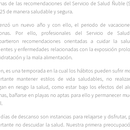
nas de las recomendaciones del Servicio de Salud Ñuble (SS
025 de manera saludable y segura.
nzó un nuevo año y con ello, el periodo de vacacion
onas. Por ello, profesionales del Servicio de Salu
artieron recomendaciones orientadas a cuidar la salu
dentes y enfermedades relacionadas con la exposición prolo
idratación y la mala alimentación.
ien, es una temporada en la cual los hábitos pueden sufrir mo
rtante mantener estilos de vida saludables, no realiza
an en riesgo la salud, como estar bajo los efectos del al
inas, bañarse en playas no aptas para ello y permanecer mu
l.
 días de descanso son instancias para relajarse y disfrutar,
rtante no descuidar la salud. Nuestra primera preocupación