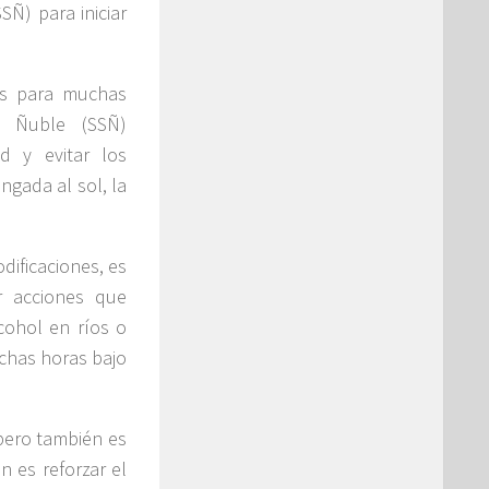
Ñ) para iniciar
es para muchas
d Ñuble (SSÑ)
d y evitar los
ngada al sol, la
dificaciones, es
r acciones que
cohol en ríos o
chas horas bajo
 pero también es
 es reforzar el