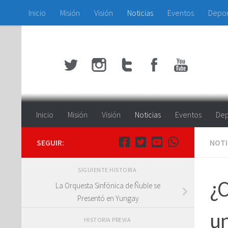
Inicio
Misión
Visión
Noticias
Eventos
Depo
Saltar al contenido
Inicio
Misión
Visión
Noticias
Eventos
Dep
SEGUIR:
NOTI
SIGUIENTE HISTORIA
¿C
La Orquesta Sinfónica de Ñuble se
Presentó en Yungay
un
HISTORIA PREVIA