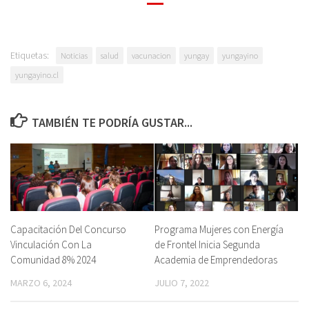
Etiquetas:
Noticias
salud
vacunacion
yungay
yungayino
yungayino.cl
TAMBIÉN TE PODRÍA GUSTAR...
Capacitación Del Concurso
Programa Mujeres con Energía
Vinculación Con La
de Frontel Inicia Segunda
Comunidad 8% 2024
Academia de Emprendedoras
MARZO 6, 2024
JULIO 7, 2022