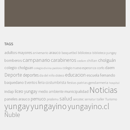
TAGS
adultos mayores
arauco
aniversario
basquetbol
biblioteca
biblioteca yungay
campanario
carabineros
cholguán
bomberos
chillan
cesfam
colegio cholguan
daem
colegio nueva esperanza
corfo
colegio divina pastora
Deporte
educacion
deportes
escuela fernando
dia del niño
dideco
baquedano
Eventos
feria costumbrista
gendarmeria
fiestas patrias
hospital
Noticias
liceo yungay
indap
municipalidad
medio ambiente
salud
pemuco
paneles arauco
taller
Turismo
prodemu
sercotec
sernatur
yungay
yungayino
yungayino.cl
Ñuble