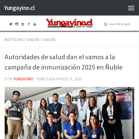
Yungayino.cl
Saltar al contenido
NOTICIAS
/
SALUD
/
SALUD
Autoridades de salud dan el vamos a la
campaña de inmunización 2025 en Ñuble
POR
YUNGAYINO
· PUBLICADA
MARZO 8, 2025