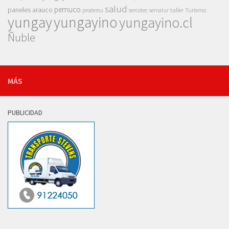
salud
pemuco
paneles arauco
taller
Turismo
prodemu
sercotec
sernatur
yungay
yungayino
yungayino.cl
Ñuble
MÁS
PUBLICIDAD