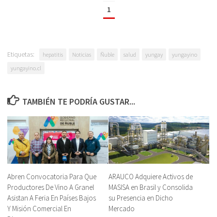
1
Etiquetas:
hepatitis
Noticias
Ñuble
salud
yungay
yungayino
yungayino.cl
TAMBIÉN TE PODRÍA GUSTAR...
Abren Convocatoria Para Que
ARAUCO Adquiere Activos de
Productores De Vino A Granel
MASISA en Brasil y Consolida
Asistan A Feria En Países Bajos
su Presencia en Dicho
Y Misión Comercial En
Mercado