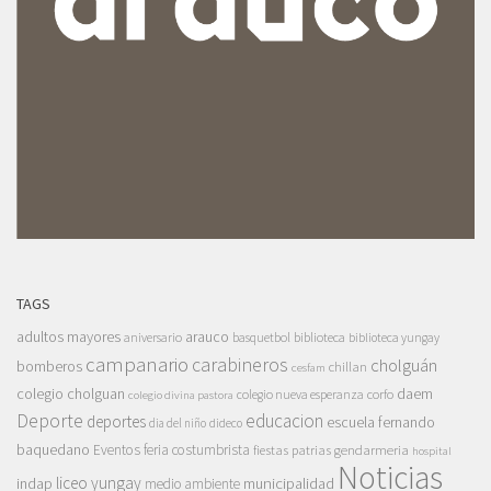
TAGS
adultos mayores
arauco
aniversario
basquetbol
biblioteca
biblioteca yungay
campanario
carabineros
cholguán
bomberos
chillan
cesfam
colegio cholguan
daem
colegio nueva esperanza
corfo
colegio divina pastora
Deporte
educacion
deportes
escuela fernando
dia del niño
dideco
baquedano
Eventos
feria costumbrista
gendarmeria
fiestas patrias
hospital
Noticias
liceo yungay
indap
municipalidad
medio ambiente