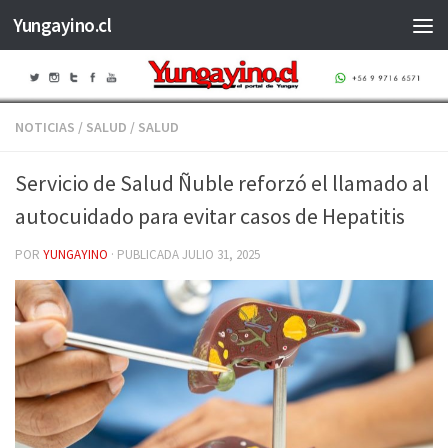
Yungayino.cl
Saltar al contenido
NOTICIAS
/
SALUD
/
SALUD
Servicio de Salud Ñuble reforzó el llamado al
autocuidado para evitar casos de Hepatitis
POR
YUNGAYINO
· PUBLICADA
JULIO 31, 2025