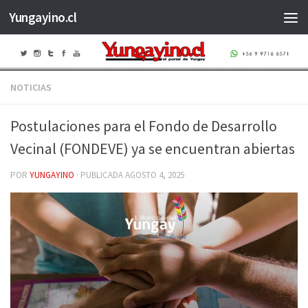
Yungayino.cl
Saltar al contenido
NOTICIAS
Postulaciones para el Fondo de Desarrollo
Vecinal (FONDEVE) ya se encuentran abiertas
POR
YUNGAYINO
· PUBLICADA
AGOSTO 4, 2025