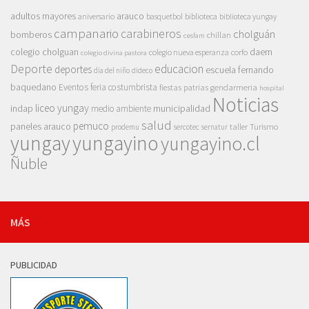
adultos mayores
arauco
aniversario
basquetbol
biblioteca
biblioteca yungay
campanario
carabineros
cholguán
bomberos
chillan
cesfam
colegio cholguan
daem
colegio nueva esperanza
corfo
colegio divina pastora
Deporte
educacion
deportes
escuela fernando
dia del niño
dideco
baquedano
Eventos
feria costumbrista
gendarmeria
fiestas patrias
hospital
Noticias
liceo yungay
indap
municipalidad
medio ambiente
salud
pemuco
paneles arauco
taller
Turismo
prodemu
sercotec
sernatur
yungay
yungayino
yungayino.cl
Ñuble
MÁS
PUBLICIDAD