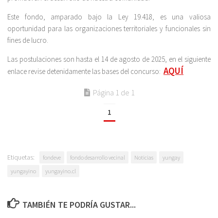
Este fondo, amparado bajo la Ley 19.418, es una valiosa
oportunidad para las organizaciones territoriales y funcionales sin
fines de lucro.
Las postulaciones son hasta el 14 de agosto de 2025, en el siguiente
AQUÍ
enlace revise detenidamente las bases del concurso:
Página 1 de 1
1
Etiquetas:
fondeve
fondo desarrollo vecinal
Noticias
yungay
yungayino
yungayino.cl
TAMBIÉN TE PODRÍA GUSTAR...