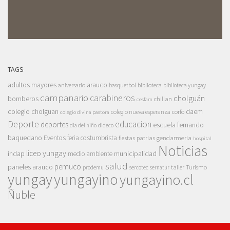
TAGS
adultos mayores
arauco
aniversario
basquetbol
biblioteca
biblioteca yungay
campanario
carabineros
cholguán
bomberos
chillan
cesfam
colegio cholguan
daem
colegio nueva esperanza
corfo
colegio divina pastora
Deporte
educacion
deportes
escuela fernando
dia del niño
dideco
baquedano
Eventos
feria costumbrista
gendarmeria
fiestas patrias
hospital
Noticias
liceo yungay
indap
municipalidad
medio ambiente
salud
pemuco
paneles arauco
taller
Turismo
prodemu
sercotec
sernatur
yungay
yungayino
yungayino.cl
Ñuble