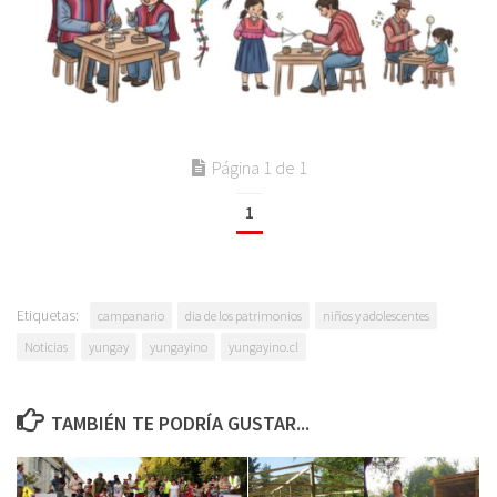
Página 1 de 1
1
Etiquetas:
campanario
dia de los patrimonios
niños y adolescentes
Noticias
yungay
yungayino
yungayino.cl
TAMBIÉN TE PODRÍA GUSTAR...