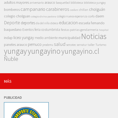
adultos mayores
arauco
aniversario
basquetbol
biblioteca
biblioteca yungay
campanario
carabineros
cholguán
bomberos
chillan
cesfam
colegio cholguan
daem
colegio nueva esperanza
corfo
colegio divina pastora
Deporte
educacion
deportes
escuela fernando
dia del niño
dideco
baquedano
Eventos
feria costumbrista
gendarmeria
fiestas patrias
hospital
Noticias
liceo yungay
indap
municipalidad
medio ambiente
salud
pemuco
paneles arauco
taller
Turismo
prodemu
sercotec
sernatur
yungay
yungayino
yungayino.cl
Ñuble
MÁS
PUBLICIDAD