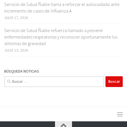
Servicio de Salud Ñuble llama a reforzar el autocuidado ante
incremento de casos de Influenza A
JULIO 17, 2026
Servicio de Salud Ñuble refuerza llamado a prevenir
enfermedades respiratorias y reconocer oportunamente los
síntomas de gravedad
JULIO 13, 2026
BÚSQUEDA NOTICIAS
Buscar: