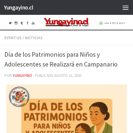
Yungayino.cl
Saltar al contenido
EVENTOS
/
NOTICIAS
Día de los Patrimonios para Niños y
Adolescentes se Realizará en Campanario
POR
YUNGAYINO
· PUBLICADA
AGOSTO 21, 2025