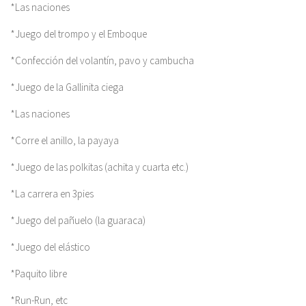
*Las naciones
*Juego del trompo y el Emboque
*Confección del volantín, pavo y cambucha
*Juego de la Gallinita ciega
*Las naciones
*Corre el anillo, la payaya
*Juego de las polkitas (achita y cuarta etc.)
*La carrera en 3pies
*Juego del pañuelo (la guaraca)
*Juego del elástico
*Paquito libre
*Run-Run, etc