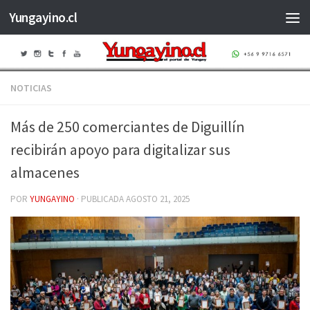
Yungayino.cl
Saltar al contenido
NOTICIAS
Más de 250 comerciantes de Diguillín
recibirán apoyo para digitalizar sus
almacenes
POR
YUNGAYINO
· PUBLICADA
AGOSTO 21, 2025