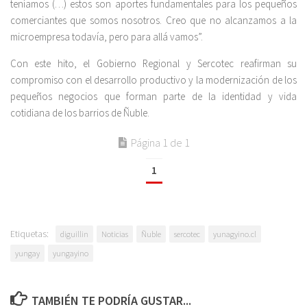
teníamos (…) estos son aportes fundamentales para los pequeños
comerciantes que somos nosotros. Creo que no alcanzamos a la
microempresa todavía, pero para allá vamos”.
Con este hito, el Gobierno Regional y Sercotec reafirman su
compromiso con el desarrollo productivo y la modernización de los
pequeños negocios que forman parte de la identidad y vida
cotidiana de los barrios de Ñuble.
Página 1 de 1
1
Etiquetas:
diguillin
Noticias
Ñuble
sercotec
yunagyino.cl
yungay
yungayino
TAMBIÉN TE PODRÍA GUSTAR...