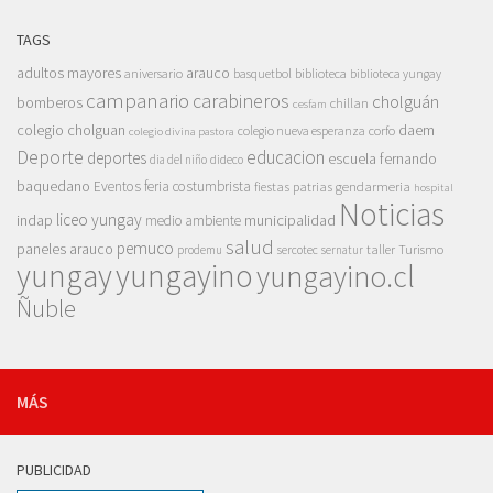
TAGS
adultos mayores
arauco
aniversario
basquetbol
biblioteca
biblioteca yungay
campanario
carabineros
cholguán
bomberos
chillan
cesfam
colegio cholguan
daem
colegio nueva esperanza
corfo
colegio divina pastora
Deporte
educacion
deportes
escuela fernando
dia del niño
dideco
baquedano
Eventos
feria costumbrista
gendarmeria
fiestas patrias
hospital
Noticias
liceo yungay
indap
municipalidad
medio ambiente
salud
pemuco
paneles arauco
taller
Turismo
prodemu
sercotec
sernatur
yungay
yungayino
yungayino.cl
Ñuble
MÁS
PUBLICIDAD