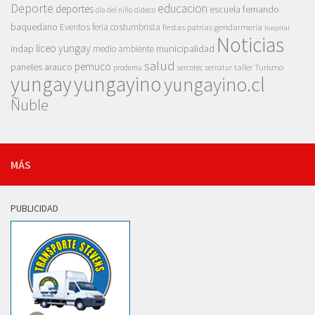
Deporte
educacion
deportes
escuela fernando
dia del niño
dideco
baquedano
Eventos
feria costumbrista
gendarmeria
fiestas patrias
hospital
Noticias
liceo yungay
indap
municipalidad
medio ambiente
salud
pemuco
paneles arauco
taller
Turismo
prodemu
sercotec
sernatur
yungay
yungayino
yungayino.cl
Ñuble
MÁS
PUBLICIDAD