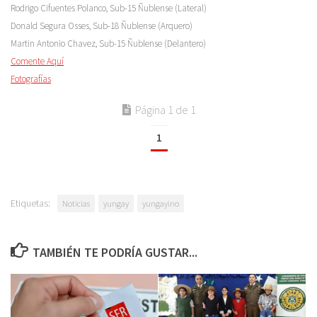
Rodrigo Cifuentes Polanco, Sub-15 Ñublense (Lateral)
Donald Segura Osses, Sub-18 Ñublense (Arquero)
Martin Antonio Chavez, Sub-15 Ñublense (Delantero)
Comente Aquí
Fotografías
Página 1 de 1
1
Etiquetas:
Noticias
yungay
yungayino
TAMBIÉN TE PODRÍA GUSTAR...