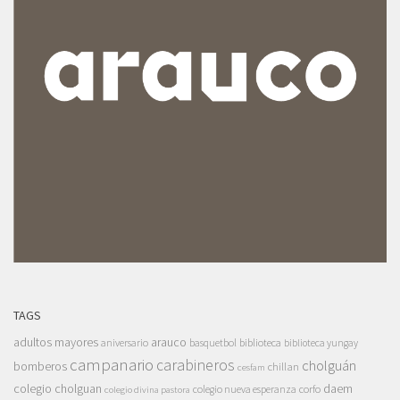
TAGS
adultos mayores
arauco
aniversario
basquetbol
biblioteca
biblioteca yungay
campanario
carabineros
cholguán
bomberos
chillan
cesfam
colegio cholguan
daem
colegio nueva esperanza
corfo
colegio divina pastora