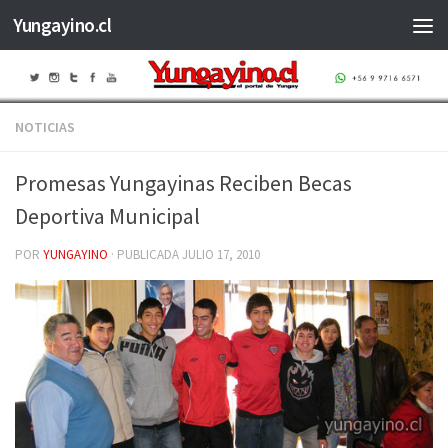
Yungayino.cl
Saltar al contenido
NOTICIAS
Promesas Yungayinas Reciben Becas
Deportiva Municipal
POR
YUNGAYINO
· PUBLICADA
JULIO 17, 2010