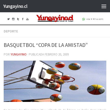
Yungayino.cl
Saltar al contenido
DEPORTE
BASQUETBOL “COPA DE LA AMISTAD”
POR
YUNGAYINO
· PUBLICADA
FEBRERO 20, 2009