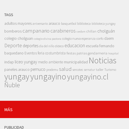
TAGS
adultos mayores
arauco
aniversario
basquetbol
biblioteca
biblioteca yungay
campanario
carabineros
cholguán
bomberos
chillan
cesfam
colegio cholguan
daem
colegio nueva esperanza
corfo
colegio divina pastora
Deporte
educacion
deportes
escuela fernando
dia del niño
dideco
baquedano
Eventos
feria costumbrista
gendarmeria
fiestas patrias
hospital
Noticias
liceo yungay
indap
municipalidad
medio ambiente
salud
pemuco
paneles arauco
taller
Turismo
prodemu
sercotec
sernatur
yungay
yungayino
yungayino.cl
Ñuble
MÁS
PUBLICIDAD