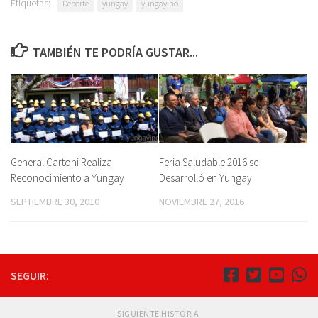
Etiquetas:
Deporte
yungay
yungayino
TAMBIÉN TE PODRÍA GUSTAR...
General Cartoni Realiza
Feria Saludable 2016 se
Reconocimiento a Yungay
Desarrolló en Yungay
SEPTIEMBRE 30, 2010
NOVIEMBRE 27, 2016
SEGUIR:
SIGUIENTE HISTORIA