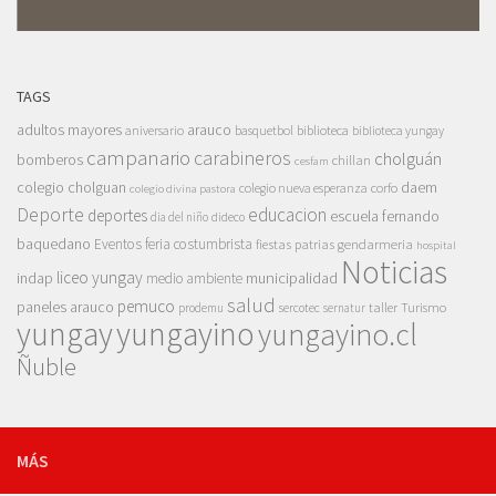
TAGS
adultos mayores
arauco
aniversario
basquetbol
biblioteca
biblioteca yungay
campanario
carabineros
cholguán
bomberos
chillan
cesfam
colegio cholguan
daem
colegio nueva esperanza
corfo
colegio divina pastora
Deporte
educacion
deportes
escuela fernando
dia del niño
dideco
baquedano
Eventos
feria costumbrista
gendarmeria
fiestas patrias
hospital
Noticias
liceo yungay
indap
municipalidad
medio ambiente
salud
pemuco
paneles arauco
taller
Turismo
prodemu
sercotec
sernatur
yungay
yungayino
yungayino.cl
Ñuble
MÁS