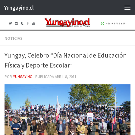
Yungayino.cl
Saltar al contenido
NOTICIAS
Yungay, Celebro “Día Nacional de Educación
Física y Deporte Escolar”
POR
YUNGAYINO
· PUBLICADA
ABRIL 8, 2011