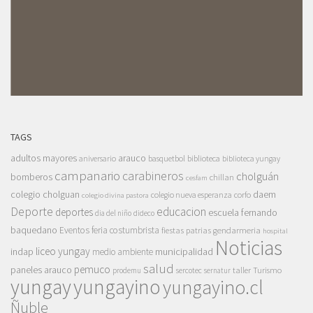
TAGS
adultos mayores
arauco
aniversario
basquetbol
biblioteca
biblioteca yungay
campanario
carabineros
cholguán
bomberos
chillan
cesfam
colegio cholguan
daem
colegio nueva esperanza
corfo
colegio divina pastora
Deporte
educacion
deportes
escuela fernando
dia del niño
dideco
baquedano
Eventos
feria costumbrista
gendarmeria
fiestas patrias
hospital
Noticias
liceo yungay
indap
municipalidad
medio ambiente
salud
pemuco
paneles arauco
taller
Turismo
prodemu
sercotec
sernatur
yungay
yungayino
yungayino.cl
Ñuble