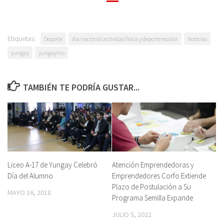
Etiquetas:
Deporte
dia nacional actividad fisica y deporte escolar
Noticias
yungay
yungayino
TAMBIÉN TE PODRÍA GUSTAR...
Liceo A-17 de Yungay Celebró
Atención Emprendedoras y
Día del Alumno
Emprendedores Corfo Extiende
Plazo de Postulación a Su
MAYO 16, 2018
Programa Semilla Expande
JULIO 5, 2022