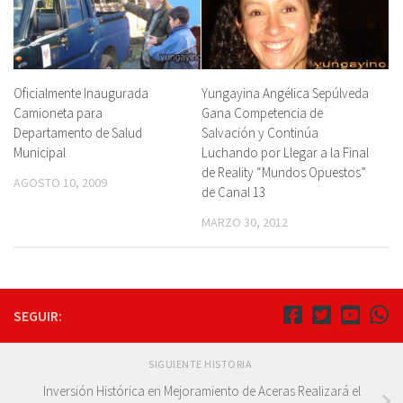
Oficialmente Inaugurada
Yungayina Angélica Sepúlveda
Camioneta para
Gana Competencia de
Departamento de Salud
Salvación y Continúa
Municipal
Luchando por Llegar a la Final
de Reality “Mundos Opuestos”
AGOSTO 10, 2009
de Canal 13
MARZO 30, 2012
SEGUIR:
SIGUIENTE HISTORIA
Inversión Histórica en Mejoramiento de Aceras Realizará el