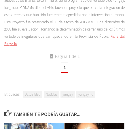
Jueves 05 de marzo, se confirma el cierre programado del Vertedero de Yungay,
luego que CONAMA diera el visto bueno al proyecto que busca la integración de
estos terrenos, que han sido fuertemente agredidos por la intervención humana.
Este Proyecto fue presentado el 08 de agosto de 2008 y el 11 de diciembre de
2008 fue su evaluación. Tomando la determinación de cerrar uno de los últimos
vertederos irregulares que van quedando en la Provincia de Ñuble.
Ficha del
Proyecto
Página 1 de 1
1
Etiquetas:
Actualidad
Noticias
yungay
yungayino
TAMBIÉN TE PODRÍA GUSTAR...