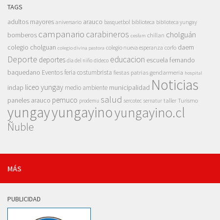
TAGS
adultos mayores
arauco
aniversario
basquetbol
biblioteca
biblioteca yungay
campanario
carabineros
cholguán
bomberos
chillan
cesfam
colegio cholguan
daem
colegio nueva esperanza
corfo
colegio divina pastora
Deporte
educacion
deportes
escuela fernando
dia del niño
dideco
baquedano
Eventos
feria costumbrista
gendarmeria
fiestas patrias
hospital
Noticias
liceo yungay
indap
municipalidad
medio ambiente
salud
pemuco
paneles arauco
taller
Turismo
prodemu
sercotec
sernatur
yungay
yungayino
yungayino.cl
Ñuble
MÁS
PUBLICIDAD