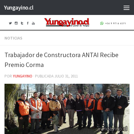
Yungayino.cl
Saltar al contenido
NOTICIAS
Trabajador de Constructora ANTAI Recibe
Premio Corma
POR
YUNGAYINO
· PUBLICADA
JULIO 31, 2011