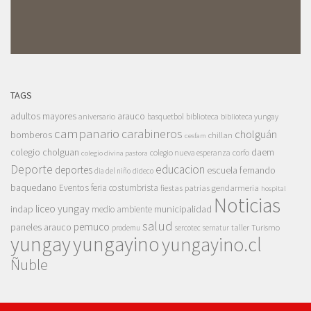
TAGS
adultos mayores
arauco
aniversario
basquetbol
biblioteca
biblioteca yungay
campanario
carabineros
cholguán
bomberos
chillan
cesfam
colegio cholguan
daem
colegio nueva esperanza
corfo
colegio divina pastora
Deporte
educacion
deportes
escuela fernando
dia del niño
dideco
baquedano
Eventos
feria costumbrista
gendarmeria
fiestas patrias
hospital
Noticias
liceo yungay
indap
municipalidad
medio ambiente
salud
pemuco
paneles arauco
taller
Turismo
prodemu
sercotec
sernatur
yungay
yungayino
yungayino.cl
Ñuble