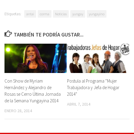
Etiquetas:
antai
corma
Noticias
yungay
yungayino
TAMBIÉN TE PODRÍA GUSTAR...
Con Show de Myriam
Postula al Programa “Mujer
Hernández y Alejandro de
Trabajadora y Jefa de Hogar
Rosas se Cerro Última Jornada
2014”
de la Semana Yungayina 2014
ABRIL 7, 2014
ENERO 28, 2014