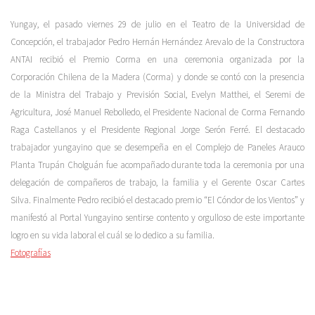
Yungay, el pasado viernes 29 de julio en el Teatro de la Universidad de
Concepción, el trabajador Pedro Hernán Hernández Arevalo de la Constructora
ANTAI recibió el Premio Corma en una ceremonia organizada por la
Corporación Chilena de la Madera (Corma) y donde se contó con la presencia
de la Ministra del Trabajo y Previsión Social, Evelyn Matthei, el Seremi de
Agricultura, José Manuel Rebolledo, el Presidente Nacional de Corma Fernando
Raga Castellanos y el Presidente Regional Jorge Serón Ferré. El destacado
trabajador yungayino que se desempeña en el Complejo de Paneles Arauco
Planta Trupán Cholguán fue acompañado durante toda la ceremonia por una
delegación de compañeros de trabajo, la familia y el Gerente Oscar Cartes
Silva. Finalmente Pedro recibió el destacado premio “El Cóndor de los Vientos” y
manifestó al Portal Yungayino sentirse contento y orgulloso de este importante
logro en su vida laboral el cuál se lo dedico a su familia.
Fotografías