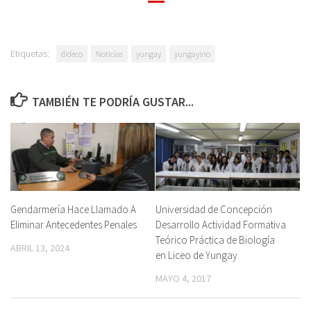
Etiquetas:
dideco
Noticias
yungay
yungayino
TAMBIÉN TE PODRÍA GUSTAR...
Gendarmería Hace Llamado A
Universidad de Concepción
Eliminar Antecedentes Penales
Desarrollo Actividad Formativa
Teórico Práctica de Biología
ABRIL 13, 2024
en Liceo de Yungay
MAYO 4, 2017