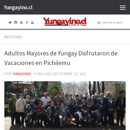
Yungayino.cl
Saltar al contenido
NOTICIAS
Adultos Mayores de Yungay Disfrutaron de
Vacaciones en Pichilemu
POR
YUNGAYINO
· PUBLICADA
SEPTIEMBRE 13, 2011