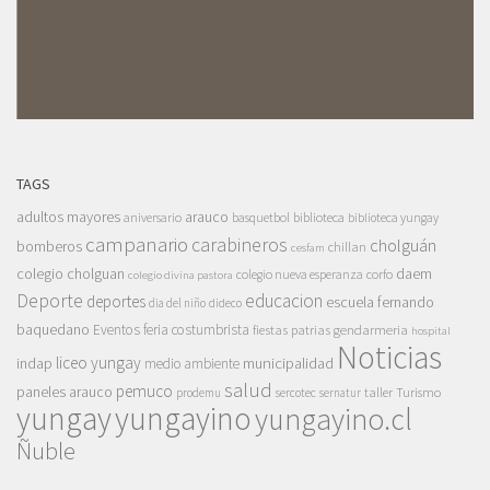
TAGS
adultos mayores
arauco
aniversario
basquetbol
biblioteca
biblioteca yungay
campanario
carabineros
cholguán
bomberos
chillan
cesfam
colegio cholguan
daem
colegio nueva esperanza
corfo
colegio divina pastora
Deporte
educacion
deportes
escuela fernando
dia del niño
dideco
baquedano
Eventos
feria costumbrista
gendarmeria
fiestas patrias
hospital
Noticias
liceo yungay
indap
municipalidad
medio ambiente
salud
pemuco
paneles arauco
taller
Turismo
prodemu
sercotec
sernatur
yungay
yungayino
yungayino.cl
Ñuble