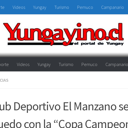
rte
Videos
Yungay
Turismo
Pemuco
Campanario
orte
Videos
Yungay
Turismo
Pemuco
Campanari
CIAS
ub Deportivo El Manzano s
uedo con la “Copa Campeo