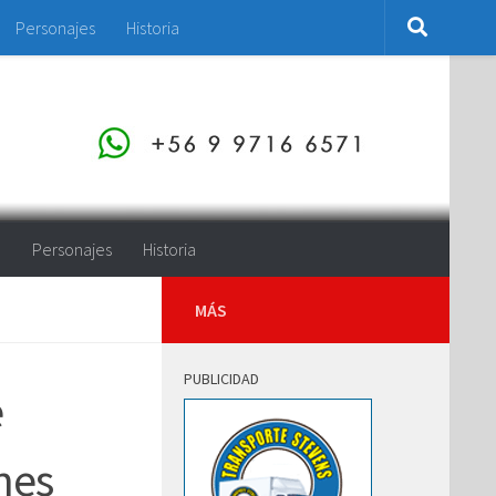
Personajes
Historia
o
Personajes
Historia
MÁS
PUBLICIDAD
e
nes