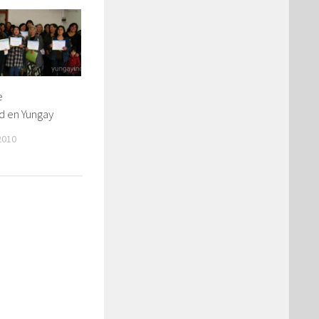
e
d en Yungay
2010