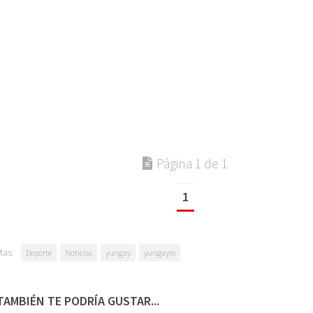
Página 1 de 1
1
tas:
Deporte
Noticias
yungay
yungayio
TAMBIÉN TE PODRÍA GUSTAR...