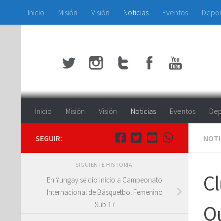
Inicio
Misión
Visión
Noticias
Eventos
Depo
Saltar al contenido
Inicio
Misión
Visión
Noticias
Eventos
Dep
SEGUIR:
NOTI
SIGUIENTE HISTORIA
Cl
En Yungay se dio Inicio a Campeonato
Internacional de Básquetbol Femenino
Sub-17
Q