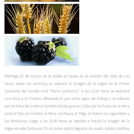
Domingo 22 de marzo, en el predio el Sauce, en el corazón del Valle de Las
Vacas, sector las animitas, se colocará la imagen de la virgen en el Primer
Santuario del mundo rural “María Santísima”. A las 11:00 horas se realizará
una misa a la Chilena, ofreciendo el pan como signo del trabajo y el esfuerzo
por los frutos de la tierra, también dando gracias a Dios por los frutos de la tierra
como el Pan, los Corales, la Mora, las Papas, el Trigo, la Avena, las Legumbres y
las Hortalizas. Luego a las 12:30 horas se bendice e instala la imagen de la
Virgen en este Santuario. En el casino podrá degustar de asado, catutos, tortillas,