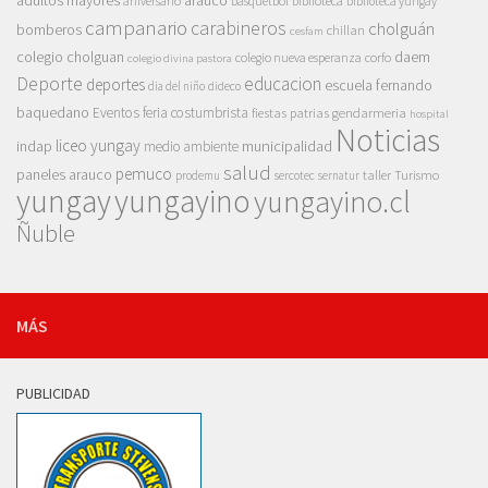
arauco
aniversario
basquetbol
biblioteca
biblioteca yungay
campanario
carabineros
cholguán
bomberos
chillan
cesfam
colegio cholguan
daem
colegio nueva esperanza
corfo
colegio divina pastora
Deporte
educacion
deportes
escuela fernando
dia del niño
dideco
baquedano
Eventos
feria costumbrista
gendarmeria
fiestas patrias
hospital
Noticias
liceo yungay
indap
municipalidad
medio ambiente
salud
pemuco
paneles arauco
taller
Turismo
prodemu
sercotec
sernatur
yungay
yungayino
yungayino.cl
Ñuble
MÁS
PUBLICIDAD