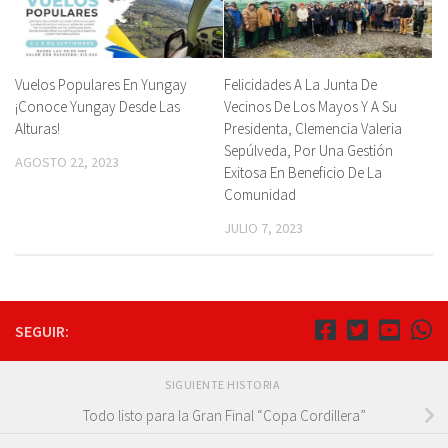
Vuelos Populares En Yungay
Felicidades A La Junta De
¡Conoce Yungay Desde Las
Vecinos De Los Mayos Y A Su
Alturas!
Presidenta, Clemencia Valeria
Sepúlveda, Por Una Gestión
AGOSTO 22, 2023
Exitosa En Beneficio De La
Comunidad
JULIO 7, 2023
SEGUIR:
SIGUIENTE HISTORIA
Todo listo para la Gran Final “Copa Cordillera”