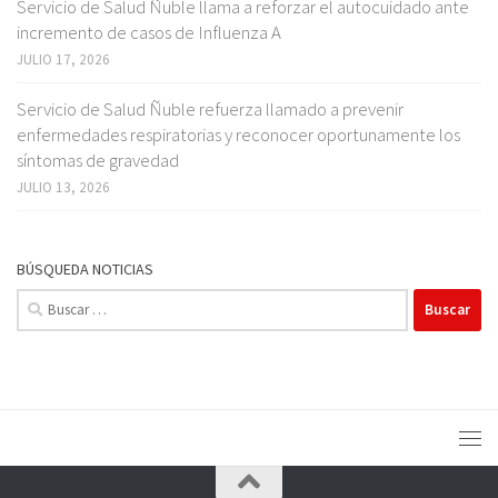
Servicio de Salud Ñuble llama a reforzar el autocuidado ante
incremento de casos de Influenza A
JULIO 17, 2026
Servicio de Salud Ñuble refuerza llamado a prevenir
enfermedades respiratorias y reconocer oportunamente los
síntomas de gravedad
JULIO 13, 2026
BÚSQUEDA NOTICIAS
Buscar: