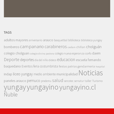
TAGS
adultos mayores
arauco
aniversario
basquetbol
biblioteca
biblioteca yungay
campanario
carabineros
cholguán
bomberos
chillan
cesfam
colegio cholguan
daem
colegio nueva esperanza
corfo
colegio divina pastora
Deporte
educacion
deportes
escuela fernando
dia del niño
dideco
baquedano
Eventos
feria costumbrista
gendarmeria
fiestas patrias
hospital
Noticias
liceo yungay
indap
municipalidad
medio ambiente
salud
pemuco
paneles arauco
taller
Turismo
prodemu
sercotec
sernatur
yungay
yungayino
yungayino.cl
Ñuble