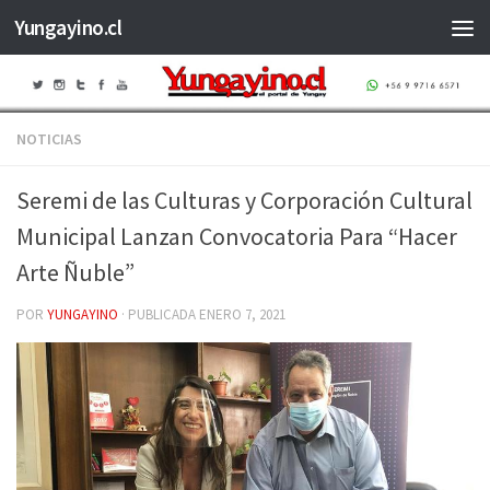
Yungayino.cl
Saltar al contenido
NOTICIAS
Seremi de las Culturas y Corporación Cultural
Municipal Lanzan Convocatoria Para “Hacer
Arte Ñuble”
POR
YUNGAYINO
· PUBLICADA
ENERO 7, 2021