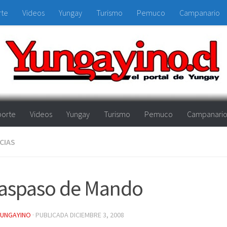
rte
Videos
Yungay
Turismo
Pemuco
Campanario
orte
Videos
Yungay
Turismo
Pemuco
Campanari
CIAS
raspaso de Mando
YUNGAYINO
· PUBLICADA
DICIEMBRE 3, 2008