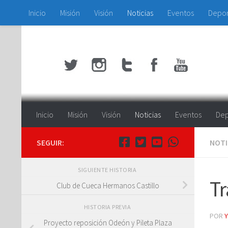
Inicio
Misión
Visión
Noticias
Eventos
Depo
Saltar al contenido
Inicio
Misión
Visión
Noticias
Eventos
Dep
SEGUIR:
NOTI
SIGUIENTE HISTORIA
T
Club de Cueca Hermanos Castillo
HISTORIA PREVIA
POR
Proyecto reposición Odeón y Pileta Plaza