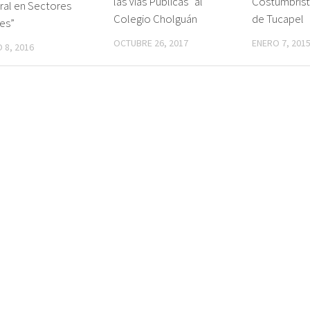
las Vías Públicas” al
Costumbrist
ral en Sectores
Colegio Cholguán
de Tucapel
es”
OCTUBRE 26, 2017
ENERO 7, 201
 8, 2016