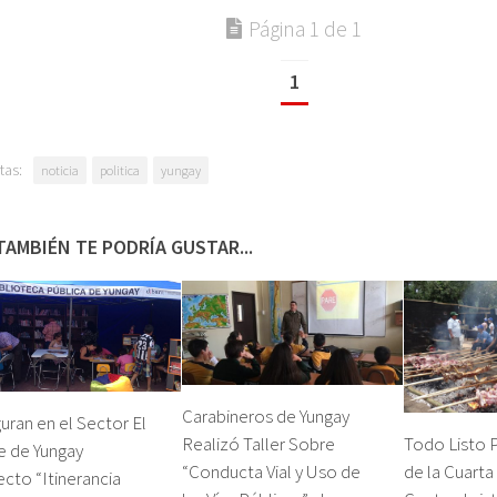
Página 1 de 1
1
tas:
noticia
politica
yungay
TAMBIÉN TE PODRÍA GUSTAR...
Carabineros de Yungay
uran en el Sector El
Realizó Taller Sobre
Todo Listo P
e de Yungay
“Conducta Vial y Uso de
de la Cuarta
cto “Itinerancia