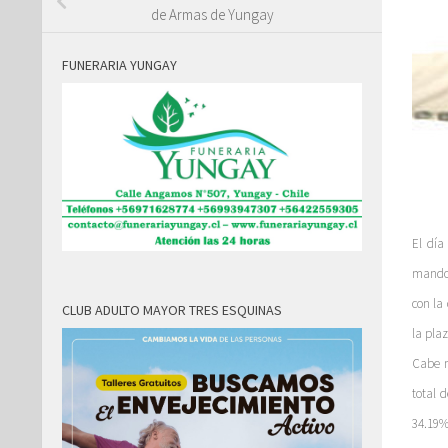
de Armas de Yungay
FUNERARIA YUNGAY
El día
mando 
con la
CLUB ADULTO MAYOR TRES ESQUINAS
la plaz
Cabe m
total 
34.19%,