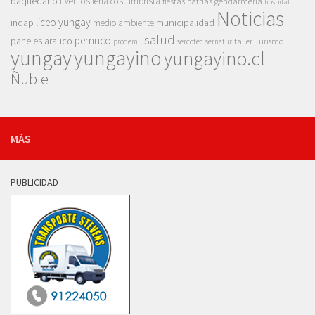
baquedano
Eventos
feria costumbrista
gendarmeria
fiestas patrias
hospital
Noticias
liceo yungay
indap
municipalidad
medio ambiente
salud
pemuco
paneles arauco
taller
Turismo
prodemu
sercotec
sernatur
yungay
yungayino
yungayino.cl
Ñuble
MÁS
PUBLICIDAD