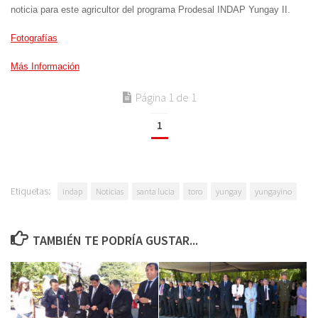
noticia para este agricultor del programa Prodesal INDAP Yungay II.
Fotografías
Más Información
Página 1 de 1
1
Etiquetas:
indap
Noticias
santa lucia
toro
yungay
yungayino
TAMBIÉN TE PODRÍA GUSTAR...