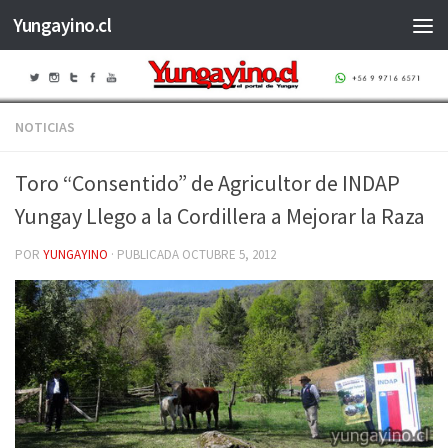
Yungayino.cl
Saltar al contenido
NOTICIAS
Toro “Consentido” de Agricultor de INDAP
Yungay Llego a la Cordillera a Mejorar la Raza
POR
YUNGAYINO
· PUBLICADA
OCTUBRE 5, 2012