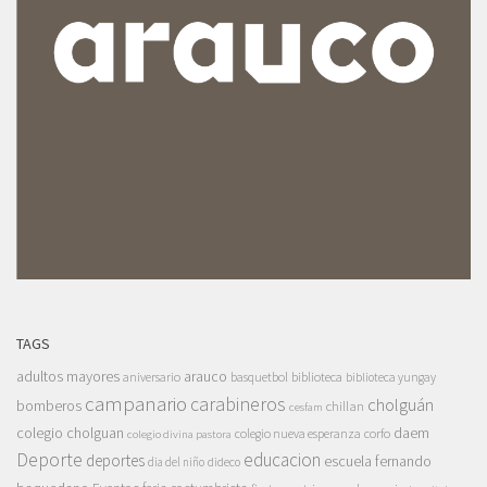
TAGS
adultos mayores
arauco
aniversario
basquetbol
biblioteca
biblioteca yungay
campanario
carabineros
cholguán
bomberos
chillan
cesfam
colegio cholguan
daem
colegio nueva esperanza
corfo
colegio divina pastora
Deporte
educacion
deportes
escuela fernando
dia del niño
dideco