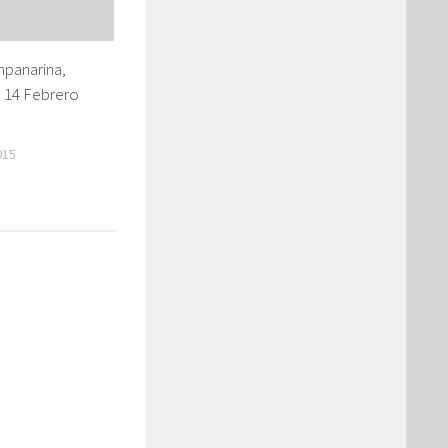
panarina,
l 14 Febrero
015