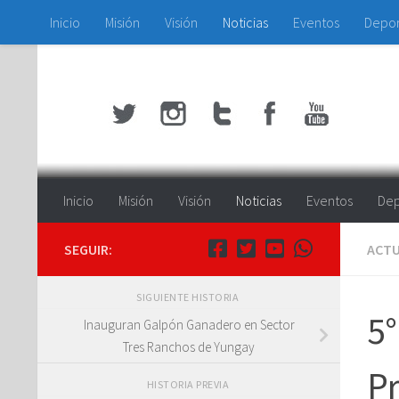
Inicio
Misión
Visión
Noticias
Eventos
Depo
Saltar al contenido
Inicio
Misión
Visión
Noticias
Eventos
Dep
SEGUIR:
ACTU
SIGUIENTE HISTORIA
5°
Inauguran Galpón Ganadero en Sector
Tres Ranchos de Yungay
Pr
HISTORIA PREVIA