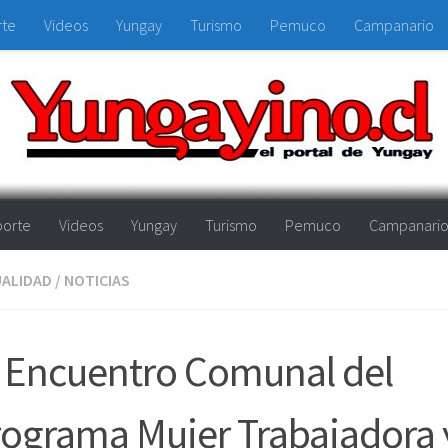
rte
Videos
Yungay
Turismo
Pemuco
Campanario
orte
Videos
Yungay
Turismo
Pemuco
Campanari
ALIDAD
/
NOTICIAS
 Encuentro Comunal del
ograma Mujer Trabajadora 