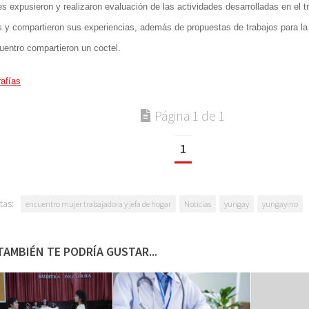
s expusieron y realizaron evaluación de las actividades desarrolladas en el t
 y compartieron sus experiencias, además de propuestas de trabajos para la
uentro compartieron un coctel.
afías
Página 1 de 1
1
tas:
encuentro mujer trabajadora y jefa de hogar
Noticias
yungay
yungayino
TAMBIÉN TE PODRÍA GUSTAR...