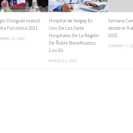
io Cholguán realizó
Hospital de Yungay Es
Semana Cam
ra Folclórica 2011
Uno De Los Siete
desde el 9 a
Hospitales De La Región
2015
MBRE 10, 2011
De Ñuble Beneficiados
FEBRERO 7, 2
Con 5G
MARZO 12, 2021