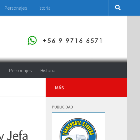
Personajes
Historia
o
Personajes
Historia
MÁS
PUBLICIDAD
y Jefa