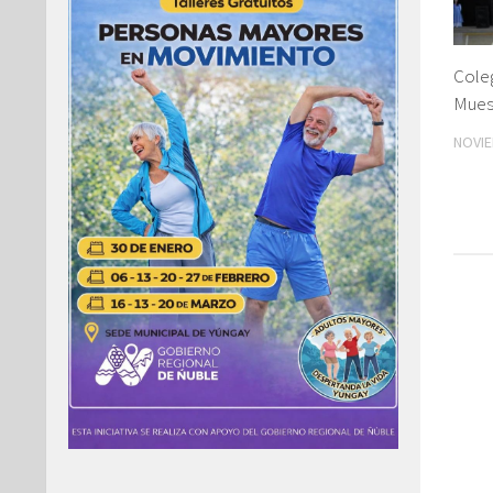
Coleg
Muest
NOVIE