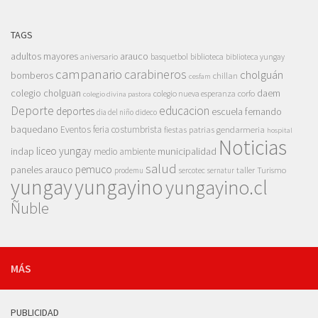
TAGS
adultos mayores
arauco
aniversario
basquetbol
biblioteca
biblioteca yungay
campanario
carabineros
cholguán
bomberos
chillan
cesfam
colegio cholguan
daem
colegio nueva esperanza
corfo
colegio divina pastora
Deporte
educacion
deportes
escuela fernando
dia del niño
dideco
baquedano
Eventos
feria costumbrista
gendarmeria
fiestas patrias
hospital
Noticias
liceo yungay
indap
municipalidad
medio ambiente
salud
pemuco
paneles arauco
taller
Turismo
prodemu
sercotec
sernatur
yungay
yungayino
yungayino.cl
Ñuble
MÁS
PUBLICIDAD