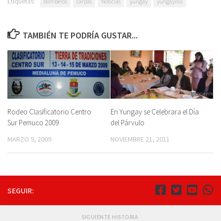
Etiquetas:
bomberos
carpas
Noticias
yungay
yungayino
TAMBIÉN TE PODRÍA GUSTAR...
Rodeo Clasificatorio Centro
En Yungay se Celebrara el Día
Sur Pemuco 2009
del Párvulo
MARZO 9, 2009
NOVIEMBRE 21, 2011
SEGUIR:
SIGUIENTE HISTORIA