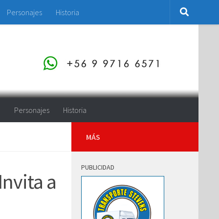
Personajes
Historia
o
Personajes
Historia
MÁS
PUBLICIDAD
Invita a