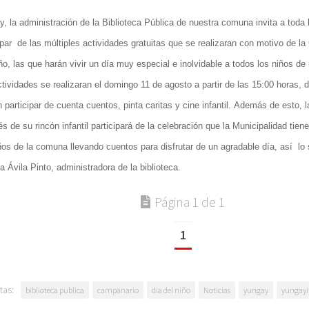
, la administración de la Biblioteca Pública de nuestra comuna invita a toda
ipar de las múltiples actividades gratuitas que se realizaran con motivo de la
ño
, las que harán vivir un día muy especial e inolvidable a todos los niños d
tividades se realizaran el domingo 11 de agosto a partir de las 15:00 horas, 
 participar de cuenta cuentos, pinta caritas y cine infantil. Además de esto, l
és de su rincón infantil participará de la celebración que la Municipalidad tie
ños de la comuna llevando cuentos para disfrutar de un agradable día, así lo 
a Ávila Pinto, administradora de la biblioteca.
Página 1 de 1
1
tas:
biblioteca publica
campanario
dia del niño
Noticias
yungay
yungay