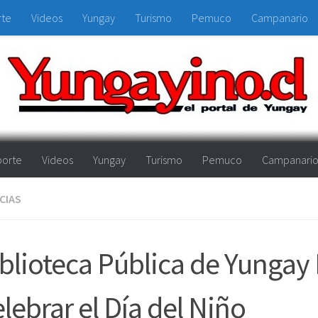
rte
Videos
Yungay
Turismo
Pemuco
Campanario
orte
Videos
Yungay
Turismo
Pemuco
Campanari
CIAS
blioteca Pública de Yungay 
lebrar el Día del Niño