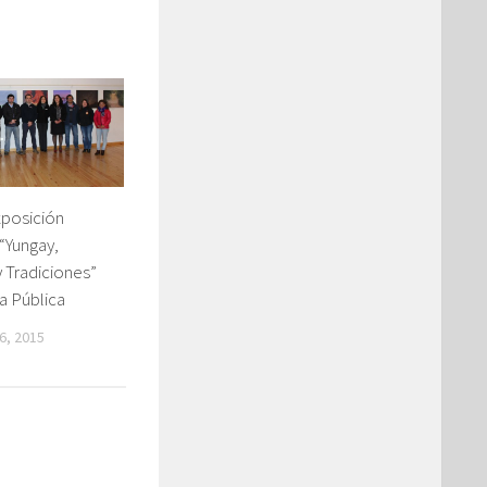
xposición
“Yungay,
 Tradiciones”
a Pública
6, 2015