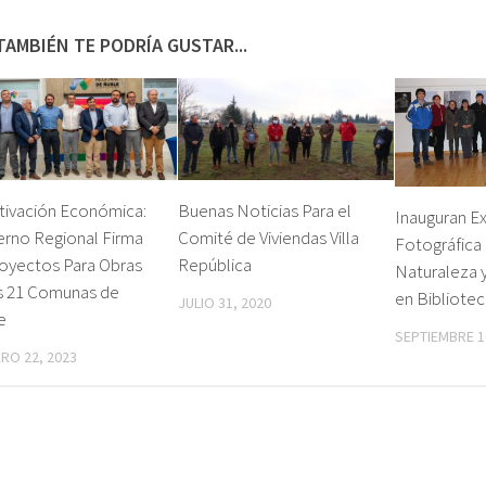
TAMBIÉN TE PODRÍA GUSTAR...
tivación Económica:
Buenas Noticias Para el
Inauguran E
erno Regional Firma
Comité de Viviendas Villa
Fotográfica 
royectos Para Obras
República
Naturaleza y
as 21 Comunas de
en Bibliotec
JULIO 31, 2020
e
SEPTIEMBRE 1
RO 22, 2023