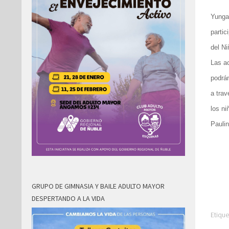
Yungay
partic
del Ni
Las ac
podrán
a trav
los ni
Paulin
GRUPO DE GIMNASIA Y BAILE ADULTO MAYOR
DESPERTANDO A LA VIDA
Etique