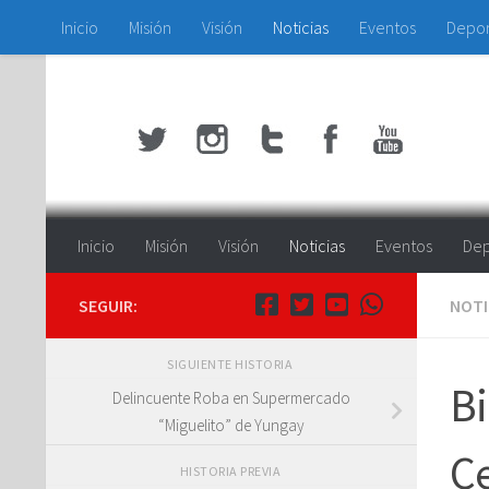
Inicio
Misión
Visión
Noticias
Eventos
Depo
Saltar al contenido
Inicio
Misión
Visión
Noticias
Eventos
Dep
SEGUIR:
NOTI
SIGUIENTE HISTORIA
Bi
Delincuente Roba en Supermercado
“Miguelito” de Yungay
Ce
HISTORIA PREVIA