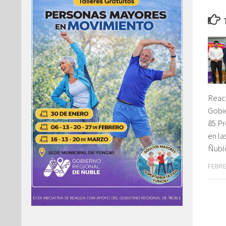
Reac
Gobi
85 P
en l
Ñubl
FEBRE