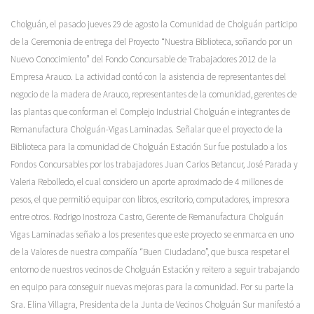
Cholguán, el pasado jueves 29 de agosto la Comunidad de Cholguán participo
de la Ceremonia de entrega del Proyecto
“Nuestra Biblioteca, soñando por un
Nuevo Conocimiento”
del Fondo
Concursable de Trabajadores 2012 de la
Empresa Arauco. La actividad contó con la asistencia de representantes del
negocio de la madera de Arauco, representantes de la comunidad, gerentes de
las plantas que conforman el Complejo Industrial Cholguán e integrantes de
Remanufactura Cholguán-Vigas Laminadas. Señalar que el proyecto de la
Biblioteca para la comunidad de Cholguán Estación Sur fue postulado a los
Fondos Concursables por los trabajadores Juan Carlos Betancur, José Parada y
Valeria Rebolledo, el cual considero un aporte aproximado de 4 millones de
pesos, el que permitió equipar con libros, escritorio, computadores, impresora
entre otros. Rodrigo Inostroza Castro, Gerente de Remanufactura Cholguán
Vigas Laminadas señalo a los presentes que este proyecto se enmarca en uno
de la Valores de nuestra compañía “Buen Ciudadano”, que busca respetar el
entorno de nuestros vecinos de Cholguán Estación y reitero a seguir trabajando
en equipo para conseguir nuevas mejoras para la comunidad. Por su parte la
Sra. Elina Villagra, Presidenta de la Junta de Vecinos Cholguán Sur manifestó a