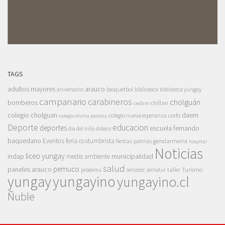
TAGS
adultos mayores
arauco
aniversario
basquetbol
biblioteca
biblioteca yungay
campanario
carabineros
cholguán
bomberos
chillan
cesfam
colegio cholguan
daem
colegio nueva esperanza
corfo
colegio divina pastora
Deporte
educacion
deportes
escuela fernando
dia del niño
dideco
baquedano
Eventos
feria costumbrista
gendarmeria
fiestas patrias
hospital
Noticias
liceo yungay
indap
municipalidad
medio ambiente
salud
pemuco
paneles arauco
taller
Turismo
prodemu
sercotec
sernatur
yungay
yungayino
yungayino.cl
Ñuble